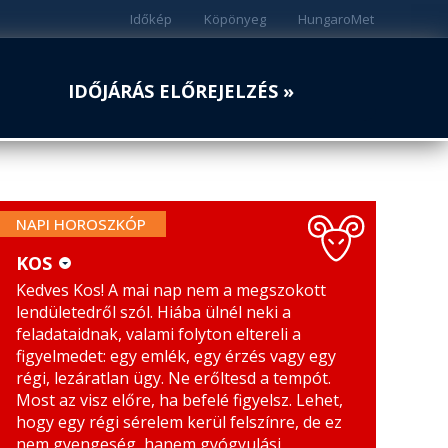
Időkép
Köpönyeg
HungaroMet
IDŐJÁRÁS ELŐREJELZÉS »
NAPI HOROSZKÓP
KOS
Kedves Kos! A mai nap nem a megszokott
KOS
MÉRLEG
lendületedről szól. Hiába ülnél neki a
BIKA
SKORPIÓ
feladataidnak, valami folyton eltereli a
figyelmedet: egy emlék, egy érzés vagy egy
IKREK
NYILAS
régi, lezáratlan ügy. Ne erőltesd a tempót.
Most az visz előre, ha befelé figyelsz. Lehet,
RÁK
BAK
hogy egy régi sérelem kerül felszínre, de ez
nem gyengeség, hanem gyógyulási