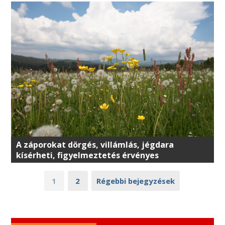
A záporokat dörgés, villámlás, jégdara
kísérheti, figyelmeztetés érvényes
1
2
Régebbi bejegyzések