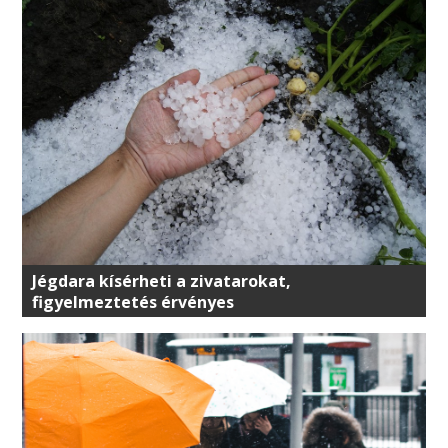
Jégdara kísérheti a zivatarokat,
figyelmeztetés érvényes