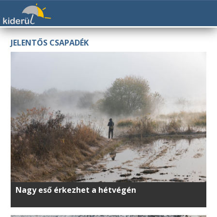
JELENTŐS CSAPADÉK
Nagy eső érkezhet a hétvégén