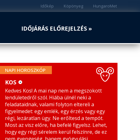
Időkép
Köpönyeg
HungaroMet
IDŐJÁRÁS ELŐREJELZÉS »
NAPI HOROSZKÓP
KOS
Kedves Kos! A mai nap nem a megszokott
KOS
MÉRLEG
lendületedről szól. Hiába ülnél neki a
BIKA
SKORPIÓ
feladataidnak, valami folyton eltereli a
figyelmedet: egy emlék, egy érzés vagy egy
IKREK
NYILAS
régi, lezáratlan ügy. Ne erőltesd a tempót.
Most az visz előre, ha befelé figyelsz. Lehet,
RÁK
BAK
hogy egy régi sérelem kerül felszínre, de ez
nem gyengeség, hanem gyógyulási