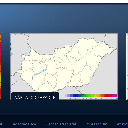
VÁRHATÓ CSAPADÉK
ek
Adatvédelem
Kapcsolatfelvétel
Impresszum
Az idő