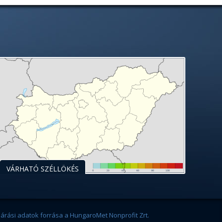
VÁRHATÓ SZÉLLÖKÉS
járási adatok forrása a HungaroMet Nonprofit Zrt.