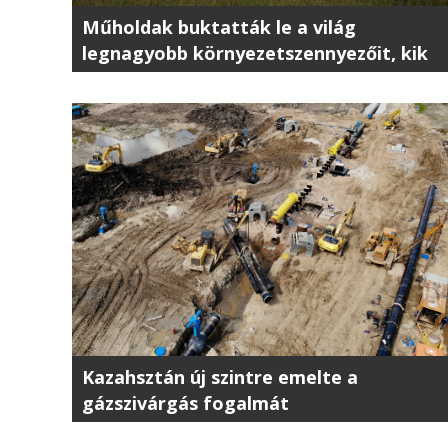
Műholdak buktatták le a világ
legnagyobb környezetszennyezőit, kik
ők?
Kazahsztán új szintre emelte a
gázszivárgás fogalmát