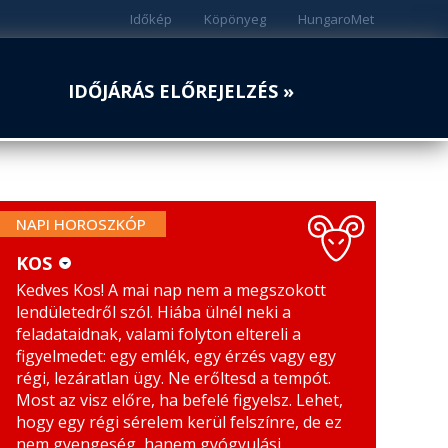
Időkép
Köpönyeg
HungaroMet
IDŐJÁRÁS ELŐREJELZÉS »
NAPI HOROSZKÓP
KOS
Kedves Kos! A mai nap nem a megszokott
KOS
MÉRLEG
lendületedről szól. Hiába ülnél neki a
BIKA
SKORPIÓ
feladataidnak, valami folyton eltereli a
figyelmedet: egy emlék, egy érzés vagy egy
IKREK
NYILAS
régi, lezáratlan ügy. Ne erőltesd a tempót.
Most az visz előre, ha befelé figyelsz. Lehet,
RÁK
BAK
hogy egy régi sérelem kerül felszínre, de ez
nem gyengeség, hanem gyógyulási