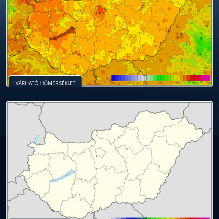
mert most pontosan érzed, kiben bízhatsz és
racionalitás együtt működik igazán jól.
felismerésekre juthatsz.
személlyel.
most többet ér, mint a tökéletes érvelés.
a stresszre.
MÉG TÖBB HOROSZKÓP
MÉG TÖBB HOROSZKÓP
MÉG TÖBB HOROSZKÓP
MÉG TÖBB HOROSZKÓP
MÉG TÖBB HOROSZKÓP
merre érdemes haladnod.
MÉG TÖBB HOROSZKÓP
MÉG TÖBB HOROSZKÓP
MÉG TÖBB HOROSZKÓP
MÉG TÖBB HOROSZKÓP
MÉG TÖBB HOROSZKÓP
MÉG TÖBB HOROSZKÓP
VÁRHATÓ HŐMÉRSÉKLET