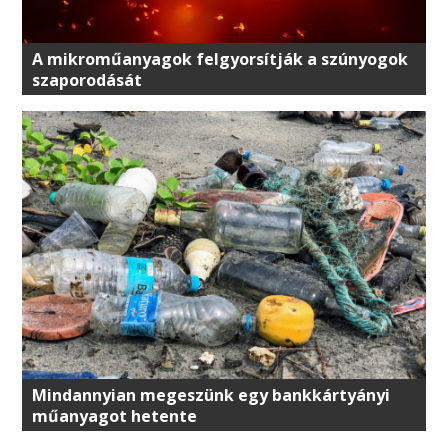
A mikroműanyagok felgyorsítják a szúnyogok
szaporodását
Mindannyian megeszünk egy bankkártyányi
műanyagot hetente