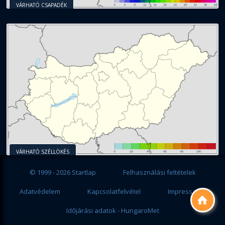
VÁRHATÓ CSAPADÉK
VÁRHATÓ SZÉLLÖKÉS
© 1999 - 2026 Startlap
Felhasználási feltételek
Adatvédelem
Kapcsolatfelvétel
Impresszum

Időjárási adatok - HungaroMet