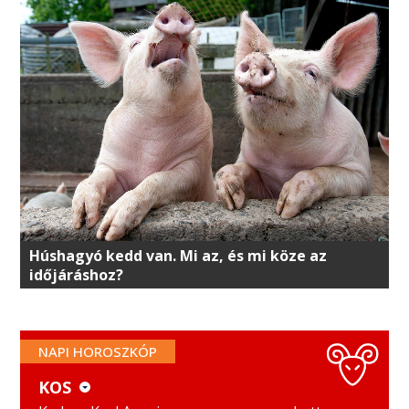
Húshagyó kedd van. Mi az, és mi köze az
időjáráshoz?
NAPI HOROSZKÓP
KOS
KOS
MÉRLEG