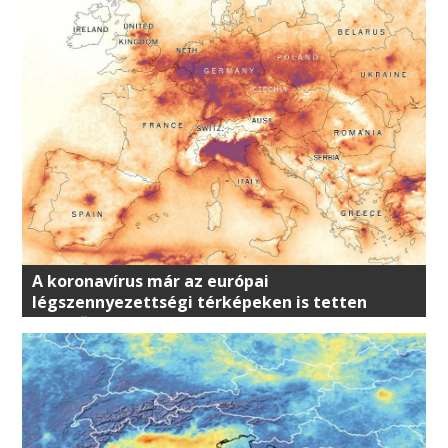
A koronavírus már az európai
légszennyezettségi térképeken is tetten
érhető