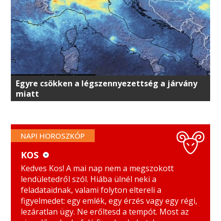
Egyre csökken a légszennyezettség a járvány
miatt
NAPI HOROSZKÓP
KOS
KOS
MÉRLEG
Kedves Kos! A mai nap nem a megszokott
lendületedről szól. Hiába ülnél neki a
BIKA
SKORPIÓ
feladataidnak, valami folyton eltereli a
figyelmedet: egy emlék, egy érzés vagy egy régi,
IKREK
NYILAS
lezáratlan ügy. Ne erőltesd a tempót. Most az