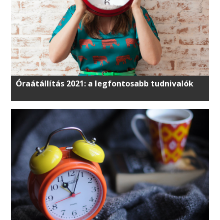
Óraátállítás 2021: a legfontosabb tudnivalók