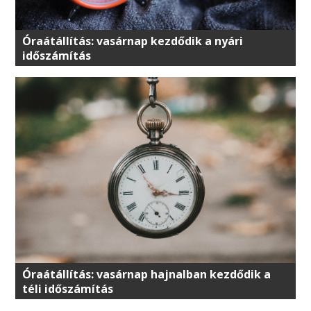
Óraátállítás: vasárnap kezdődik a nyári
időszámítás
Óraátállítás: vasárnap hajnalban kezdődik a
téli időszámítás