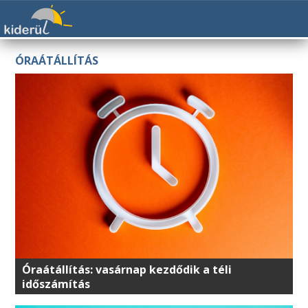
ÓRAÁTÁLLÍTÁS
Óraátállítás: vasárnap kezdődik a téli
időszámítás