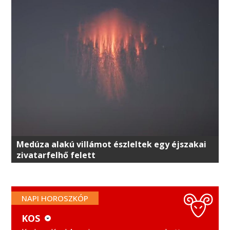
Medúza alakú villámot észleltek egy éjszakai
zivatarfelhő felett
NAPI HOROSZKÓP
KOS
KOS
MÉRLEG