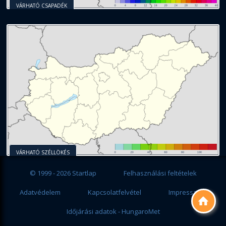
VÁRHATÓ CSAPADÉK
VÁRHATÓ SZÉLLÖKÉS
© 1999 - 2026 Startlap
Felhasználási feltételek
Adatvédelem
Kapcsolatfelvétel
Impresszum

Időjárási adatok - HungaroMet