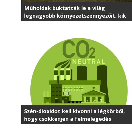
Műholdak buktatták le a világ
legnagyobb környezetszennyezőit, kik
ők?
Szén-dioxidot kell kivonni a légkörből,
hogy csökkenjen a felmelegedés