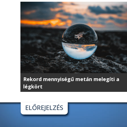
Rekord mennyiségű metán melegíti a
légkört
ELŐREJELZÉS