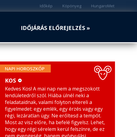
Időkép
Köpönyeg
HungaroMet
IDŐJÁRÁS ELŐREJELZÉS »
NAPI HOROSZKÓP
KOS
Kedves Kos! A mai nap nem a megszokott
KOS
MÉRLEG
lendületedről szól. Hiába ülnél neki a
BIKA
SKORPIÓ
feladataidnak, valami folyton eltereli a
figyelmedet: egy emlék, egy érzés vagy egy
IKREK
NYILAS
régi, lezáratlan ügy. Ne erőltesd a tempót.
Most az visz előre, ha befelé figyelsz. Lehet,
RÁK
BAK
hogy egy régi sérelem kerül felszínre, de ez
nem gyengeség, hanem gyógyulási