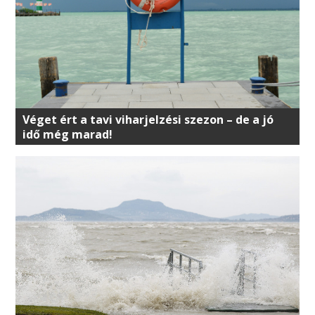
Véget ért a tavi viharjelzési szezon – de a jó
idő még marad!