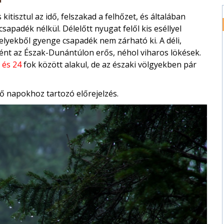
kitisztul az idő, felszakad a felhőzet, és általában
sapadék nélkül. Délelőtt nyugat felől kis eséllyel
yekből gyenge csapadék nem zárható ki. A déli,
őként az Észak-Dunántúlon erős, néhol viharos lökések.
 és 24
fok között alakul, de az északi völgyekben pár
ő napokhoz tartozó előrejelzés.