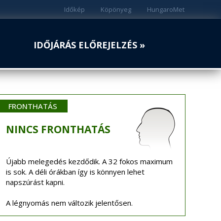
Időkép
Köpönyeg
HungaroMet
IDŐJÁRÁS ELŐREJELZÉS »
FRONTHATÁS
NINCS
FRONTHATÁS
Újabb melegedés kezdődik. A 32 fokos maximum
is sok. A déli órákban így is könnyen lehet
napszúrást kapni.
A légnyomás nem változik jelentősen.