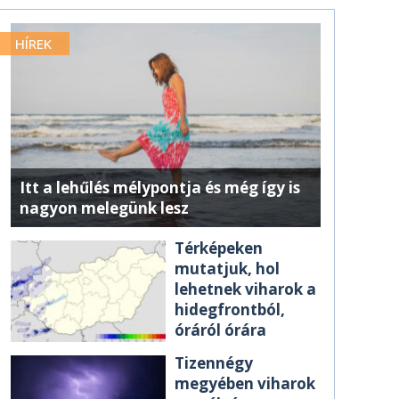
HÍREK
Itt a lehűlés mélypontja és még így is
nagyon melegünk lesz
Térképeken
mutatjuk, hol
lehetnek viharok a
hidegfrontból,
óráról órára
Tizennégy
megyében viharok