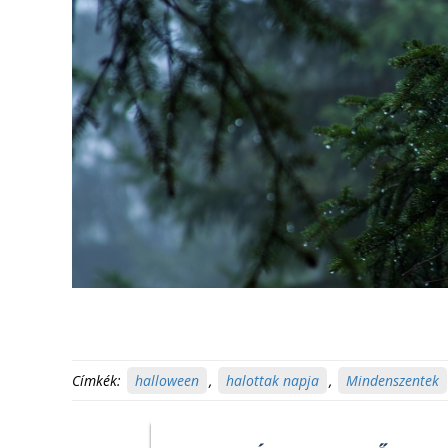
Címkék:
halloween
,
halottak napja
,
Mindenszentek