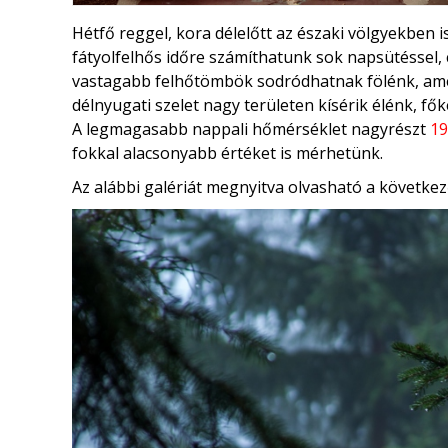
Hétfő reggel, kora délelőtt az északi völgyekben is 
fátyolfelhős időre számíthatunk sok napsütéssel, c
vastagabb felhőtömbök sodródhatnak fölénk, amel
délnyugati szelet nagy területen kísérik élénk, f
A legmagasabb nappali hőmérséklet nagyrészt
19
fokkal alacsonyabb értéket is mérhetünk.
Az alábbi galériát megnyitva olvasható a következ