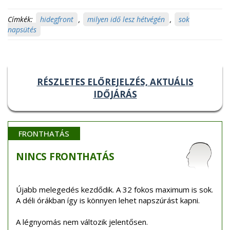
Címkék:
hidegfront
,
milyen idő lesz hétvégén
,
sok
napsütés
RÉSZLETES ELŐREJELZÉS, AKTUÁLIS
IDŐJÁRÁS
FRONTHATÁS
NINCS
FRONTHATÁS
Újabb melegedés kezdődik. A 32 fokos maximum is sok.
A déli órákban így is könnyen lehet napszúrást kapni.
A légnyomás nem változik jelentősen.