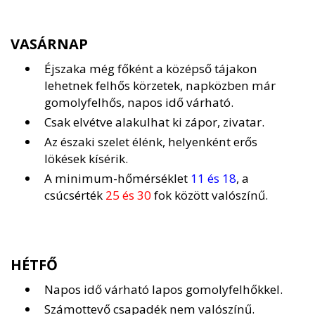
VASÁRNAP
Éjszaka még főként a középső tájakon
lehetnek felhős körzetek, napközben már
gomolyfelhős, napos idő várható.
Csak elvétve alakulhat ki zápor, zivatar.
Az északi szelet élénk, helyenként erős
lökések kísérik.
A minimum-hőmérséklet
11 és 18
, a
csúcsérték
25 és 30
fok között valószínű.
HÉTFŐ
Napos idő várható lapos gomolyfelhőkkel.
Számottevő csapadék nem valószínű.