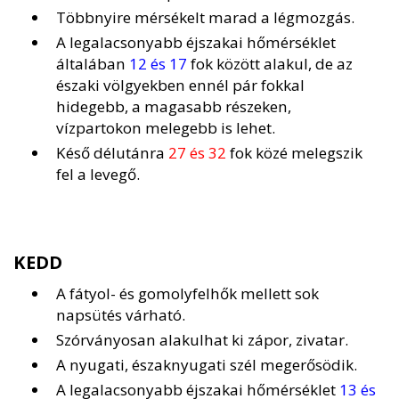
Többnyire mérsékelt marad a légmozgás.
A legalacsonyabb éjszakai hőmérséklet
általában
12 és 17
fok között alakul, de az
északi völgyekben ennél pár fokkal
hidegebb, a magasabb részeken,
vízpartokon melegebb is lehet.
Késő délutánra
27 és 32
fok közé melegszik
fel a levegő.
KEDD
A fátyol- és gomolyfelhők mellett sok
napsütés várható.
Szórványosan alakulhat ki zápor, zivatar.
A nyugati, északnyugati szél megerősödik.
A legalacsonyabb éjszakai hőmérséklet
13 és