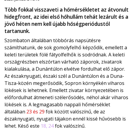
Több fokkal visszaveti a hőmérsékletet az átvonult
hidegfront, az idei első hőhullám tehát lezárult és a
jövő héten nem kell újabb hőségperiódustól
tartanunk.
Szombaton általában többórás napsütésre
számíthatunk, de sok gomolyfelhő képződik, emellett a
keleti területek fölé fátyolfelhők is sodródnak. A keleti
országrészben elszórtan várható záporok, zivatarok
kialakulása, a Dunántúlon elvétve fordulhat elő zápor.
Az északnyugati, északi szél a Dunántúlon és a Duna-
Tisza-közén megerősödik, Sopron környékén viharos
lökések is lehetnek. Emellett zivatar környezetében is
előfordulhat átmeneti szélerősödés, néhol akár viharos
lökések is. A legmagasabb nappali hőmérséklet
általában
23 és 29
fok között valószínű, de az
északnyugati, nyugati tájakon ennél kissé hűvösebb is
lehet. Késő este
18, 24
fok valószínű.