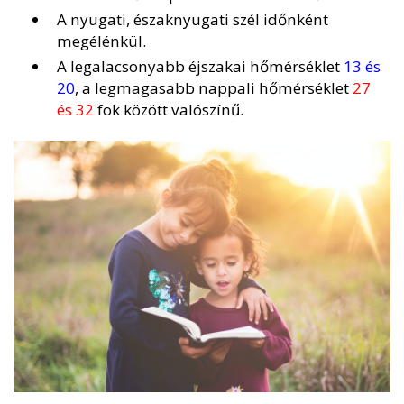
A nyugati, északnyugati szél időnként
megélénkül.
A legalacsonyabb éjszakai hőmérséklet
13 és
20
, a legmagasabb nappali hőmérséklet
27
és 32
fok között valószínű.