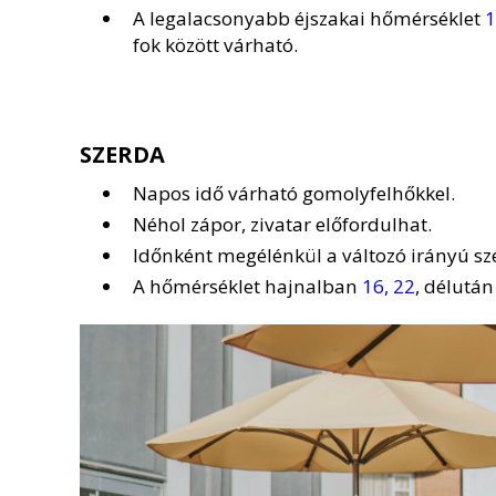
A legalacsonyabb éjszakai hőmérséklet
1
fok között várható.
SZERDA
Napos idő várható gomolyfelhőkkel.
Néhol zápor, zivatar előfordulhat.
Időnként megélénkül a változó irányú szé
A hőmérséklet hajnalban
16, 22
, délutá