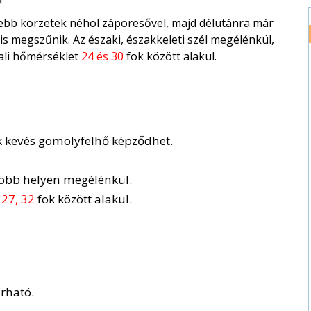
ebb körzetek néhol záporesővel, majd délutánra már
is megszűnik. Az északi, északkeleti szél megélénkül,
ali hőmérséklet
24 és 30
fok között alakul.
ak kevés gomolyfelhő képződhet.
 több helyen megélénkül.
n
27, 32
fok között alakul.
rható.