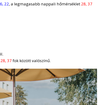
6, 22
, a legmagasabb nappali hőmérséklet
28, 37
l.
n
28, 37
fok között valószínű.