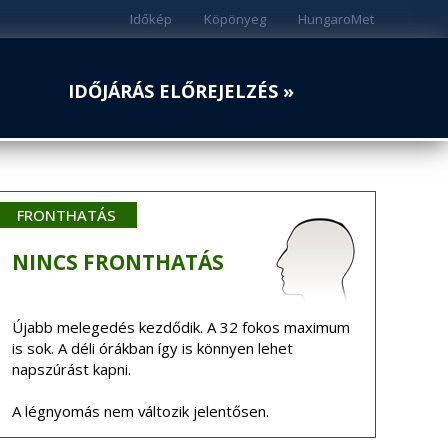
Időkép
Köpönyeg
HungaroMet
IDŐJÁRÁS ELŐREJELZÉS »
FRONTHATÁS
NINCS
FRONTHATÁS
Újabb melegedés kezdődik. A 32 fokos maximum
is sok. A déli órákban így is könnyen lehet
napszúrást kapni.
A légnyomás nem változik jelentősen.