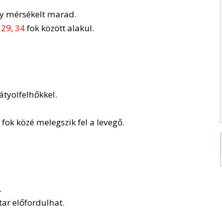
gy mérsékelt marad.
n
29, 34
fok között alakul.
átyolfelhőkkel.
fok közé melegszik fel a levegő.
.
ar előfordulhat.