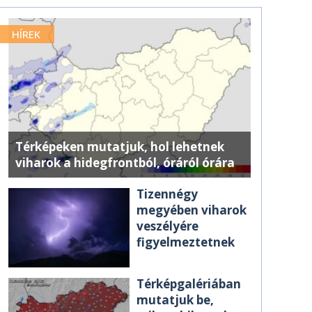
HÍREK
Térképeken mutatjuk, hol lehetnek
viharok a hidegfrontból, óráról órára
Tizennégy
megyében viharok
veszélyére
figyelmeztetnek
Térképgalériában
mutatjuk be,