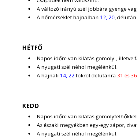
Csapadék nem valószínű.
A változó irányú szél jobbára gyenge va
A hőmérséklet hajnalban
12, 20
, délutá
HÉTFŐ
Napos időre van kilátás gomoly-, illetve f
A nyugati szél néhol megélénkül.
A hajnali
14, 22
fokról délutánra
31 és 36
KEDD
Napos időre van kilátás gomolyfelhőkkel
Az északi megyékben egy-egy zápor, zivat
A nyugati szél néhol megélénkül.