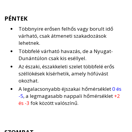
PÉNTEK
Többnyire erősen felhős vagy borult idő
várható, csak átmeneti szakadozások
lehetnek.
Többfelé várható havazás, de a Nyugat-
Dunántúlon csak kis eséllyel.
Az északi, északkeleti szelet többfelé erős
széllökések kísérhetik, amely hófúvást
okozhat.
A legalacsonyabb éjszakai hőmérséklet
0 és
-5
, a legmagasabb nappali hőmérséklet
+2
és -3
fok között valószínű.