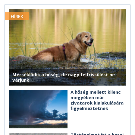
HÍREK
Mérséklődik a hőség, de nagy felfrissülést ne
várjunk
A hőség mellett kilenc
megyében már
zivatarok kialakulására
figyelmeztetnek
Történelmet írt a hazai