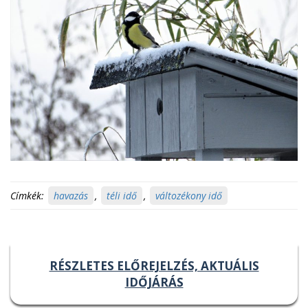
Címkék:
havazás
,
téli idő
,
változékony idő
RÉSZLETES ELŐREJELZÉS, AKTUÁLIS
IDŐJÁRÁS