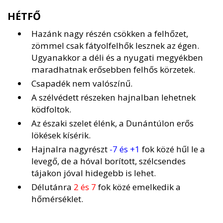
HÉTFŐ
Hazánk nagy részén csökken a felhőzet,
zömmel csak fátyolfelhők lesznek az égen.
Ugyanakkor a déli és a nyugati megyékben
maradhatnak erősebben felhős körzetek.
Csapadék nem valószínű.
A szélvédett részeken hajnalban lehetnek
ködfoltok.
Az északi szelet élénk, a Dunántúlon erős
lökések kísérik.
Hajnalra nagyrészt
-7 és +1
fok közé hűl le a
levegő, de a hóval borított, szélcsendes
tájakon jóval hidegebb is lehet.
Délutánra
2 és 7
fok közé emelkedik a
hőmérséklet.