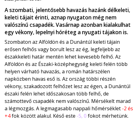
A szombati, jelentősebb havazás hazánk délkeleti,
keleti tájait érinti, aznap nyugaton még nem
valószínű csapadék. Vasárnap azonban kialakulhat
egy vékony, lepelnyi hóréteg a nyugati tájakon is.
Szombaton az Alföldön és a Dunántúl keleti tájain
erősen felhős vagy borult lesz az ég, legfeljebb az
északkeleti határ mentén lehet kevesebb felhő. Az
Alföldön és az Északi-középhegység keleti felén több
helyen várható havazás, a román határszélen
napközben havas eső is. Az ország többi részén
vékony, szakadozott felhőzet lesz az égen, a Dunántúl
északi felén lehet időszakosan több felhő, de
számottevő csapadék nem valószínű. Mérsékelt marad
a légmozgás. A legmagasabb nappali hőmérséklet
-2 és
+4
fok között alakul. Késő este
-5, 0
fokot mérhetünk.