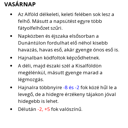
VASÁRNAP
Az Alföld délkeleti, keleti felében sok lesz a
felhő. Másutt a napsütést egyre több
fátyolfelhőzet szűri.
Napközben és éjszaka elsősorban a
Dunántúlon fordulhat elő néhol kisebb
havazás, havas eső, akár gyenge ónos eső is.
Hajnalban ködfoltok képződhetnek.
A déli, majd északi szél a Kisalföldön
megélénkül, másutt gyenge marad a
légmozgás.
Hajnalra többnyire
-8 és -2
fok közé hűl le a
levegő, de a hidegre érzékeny tájakon jóval
hidegebb is lehet.
Délután
-2, +5
fok valószínű.