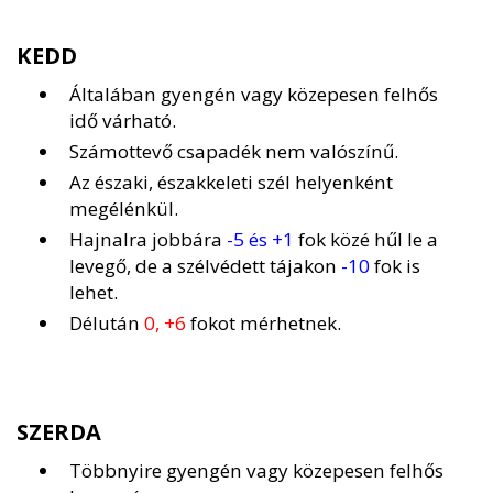
KEDD
Általában gyengén vagy közepesen felhős
idő várható.
Számottevő csapadék nem valószínű.
Az északi, északkeleti szél helyenként
megélénkül.
Hajnalra jobbára
-5 és +1
fok közé hűl le a
levegő, de a szélvédett tájakon
-10
fok is
lehet.
Délután
0, +6
fokot mérhetnek.
SZERDA
Többnyire gyengén vagy közepesen felhős