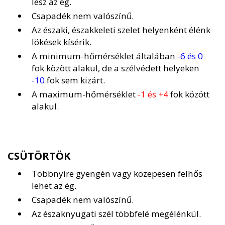
lesz az ég.
Csapadék nem valószínű.
Az északi, északkeleti szelet helyenként élénk
lökések kísérik.
A minimum-hőmérséklet általában
-6 és 0
fok között alakul, de a szélvédett helyeken
-10
fok sem kizárt.
A maximum-hőmérséklet
-1 és +4
fok között
alakul.
CSÜTÖRTÖK
Többnyire gyengén vagy közepesen felhős
lehet az ég.
Csapadék nem valószínű.
Az északnyugati szél többfelé megélénkül.