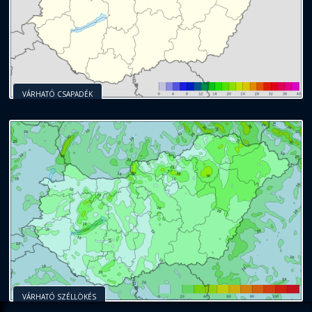
VÁRHATÓ CSAPADÉK
VÁRHATÓ SZÉLLÖKÉS