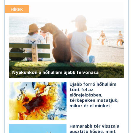
HÍREK
Nyakunkon a hőhullám újabb felvonása
Újabb forró hőhullám
tűnt fel az
előrejelzésben,
térképeken mutatjuk,
mikor ér el minket
Hamarabb tér vissza a
pusztító hőség, mint