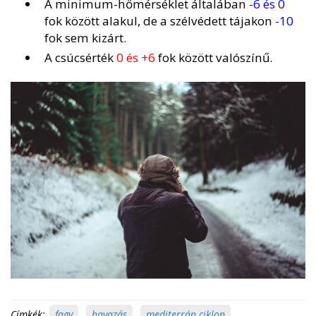
A minimum-hőmérséklet általában
-6 és 0
fok között alakul, de a szélvédett tájakon
-10
fok sem kizárt.
A csúcsérték
0 és +6
fok között valószínű.
Címkék:
fagy
,
havazás
,
mediterrán ciklon