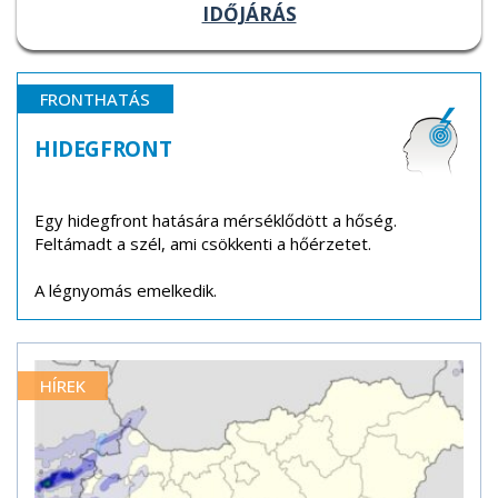
IDŐJÁRÁS
FRONTHATÁS
HIDEGFRONT
Egy hidegfront hatására mérséklődött a hőség.
Feltámadt a szél, ami csökkenti a hőérzetet.
A légnyomás emelkedik.
HÍREK