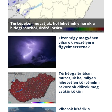
Térképeken mutatjuk, hol lehetnek viharok a
hidegfrontból, óráról órára
Tizennégy megyében
viharok veszélyére
figyelmeztetnek
Térképgalériában
mutatjuk be, milyen
hihetetlen történelmi
rekordok dőltek meg
csütörtökön
Viharok kísérik a