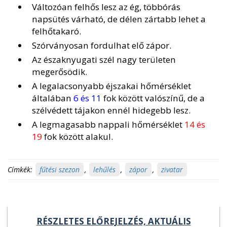
Változóan felhős lesz az ég, többórás
napsütés várható, de délen zártabb lehet a
felhőtakaró.
Szórványosan fordulhat elő zápor.
Az északnyugati szél nagy területen
megerősödik.
A legalacsonyabb éjszakai hőmérséklet
általában
6 és 11
fok között valószínű, de a
szélvédett tájakon ennél hidegebb lesz.
A legmagasabb nappali hőmérséklet
14 és
19
fok között alakul.
Címkék:
fűtési szezon
,
lehűlés
,
zápor
,
zivatar
RÉSZLETES ELŐREJELZÉS, AKTUÁLIS