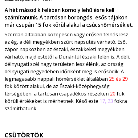
A hét második felében komoly lehűlésre kell
számítanunk. A tartósan borongós, esős tájakon
már csupán 15 fok körül alakul a csúcshőmérséklet.
Szerdán általában közepesen vagy erősen felhős lesz
az ég, a déli megyékben szűrt napsütés várható. Eső,
zápor napközben az északi, északkeleti megyékben
várható, majd estétől a Dunántúl északi felén is. A déli,
délnyugati szél nagy területen lesz élénk, az ország
délnyugati negyedében időnként meg is erősödik. A
legmagasabb nappali hőmérséklet általában
25 és 29
fok között alakul, de az Északi-középhegység
térségében, a tartósan csapadékos részeken
20
fok
körüli értékeket is mérhetnek. Késő este
17, 23
fokra
számíthatunk.
CSÜTÖRTÖK