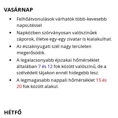
VASÁRNAP
Felhőátvonulások várhatók több-kevesebb
napsütéssel
Napközben szórványosan valószínűek
záporok, illetve egy-egy zivatar is kialakulhat.
Az északnyugati szél nagy területen
megerősödik.
A legalacsonyabb éjszakai hőmérséklet
általában
7 és 12
fok között valószínű, de a
szélvédett tájakon ennél hidegebb lesz.
A legmagasabb nappali hőmérséklet
15 és
20
fok között alakul.
HÉTFŐ