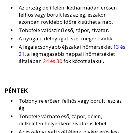
Az ország déli felén, kétharmadán erősen
felhős vagy borult lesz az ég, északon
azonban rövidebb időre kisüthet a nap.
Többfelé valószínű eső, zápor, zivatar.
A nyugati, délnyugati szél megerősödik.
A legalacsonyabb éjszakai hőmérséklet
13 és
21
, a legmagasabb nappali hőmérséklet
általában
24 és 30
fok között alakul.
PÉNTEK
Többnyire erősen felhős vagy borult lesz az
ég.
Többfelé várható eső, zápor, délen,
délkeleten helyenként zivatar is lehet.
Az északnyugati szél élénk, olykor erős lesz.