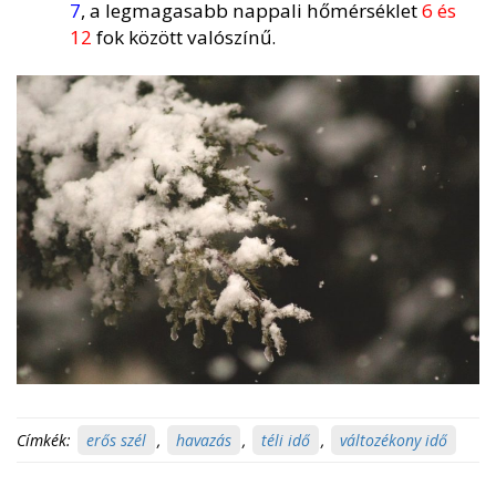
7
, a legmagasabb nappali hőmérséklet
6 és
12
fok között valószínű.
Címkék:
erős szél
,
havazás
,
téli idő
,
változékony idő