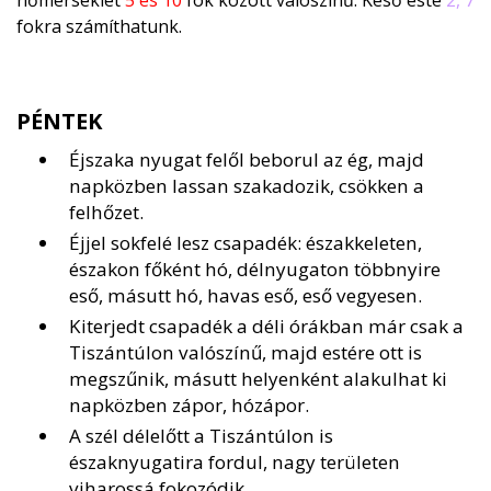
hőmérséklet
5 és 10
fok között valószínű. Késő este
2, 7
fokra számíthatunk.
PÉNTEK
Éjszaka nyugat felől beborul az ég, majd
napközben lassan szakadozik, csökken a
felhőzet.
Éjjel sokfelé lesz csapadék: északkeleten,
északon főként hó, délnyugaton többnyire
eső, másutt hó, havas eső, eső vegyesen.
Kiterjedt csapadék a déli órákban már csak a
Tiszántúlon valószínű, majd estére ott is
megszűnik, másutt helyenként alakulhat ki
napközben zápor, hózápor.
A szél délelőtt a Tiszántúlon is
északnyugatira fordul, nagy területen
viharossá fokozódik.