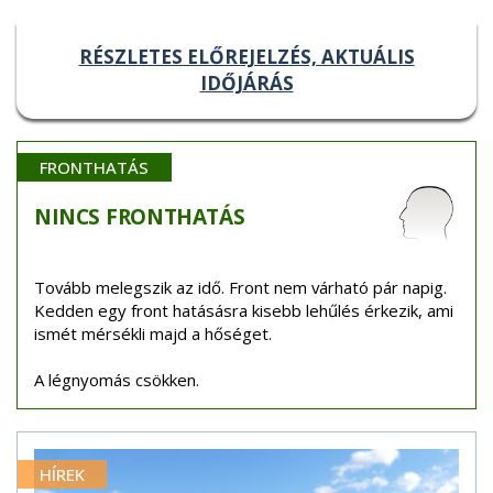
RÉSZLETES ELŐREJELZÉS, AKTUÁLIS
IDŐJÁRÁS
FRONTHATÁS
NINCS
FRONTHATÁS
Tovább melegszik az idő. Front nem várható pár napig.
Kedden egy front hatásásra kisebb lehűlés érkezik, ami
ismét mérsékli majd a hőséget.
A légnyomás csökken.
HÍREK