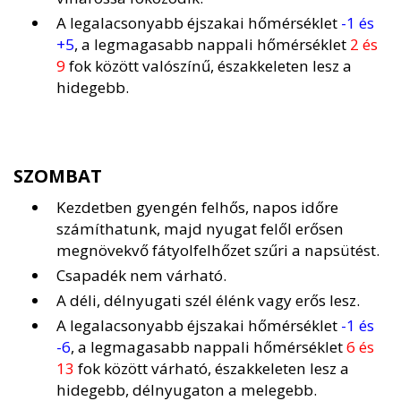
A legalacsonyabb éjszakai hőmérséklet
-1 és
+5
, a legmagasabb nappali hőmérséklet
2 és
9
fok között valószínű, északkeleten lesz a
hidegebb.
SZOMBAT
Kezdetben gyengén felhős, napos időre
számíthatunk, majd nyugat felől erősen
megnövekvő fátyolfelhőzet szűri a napsütést.
Csapadék nem várható.
A déli, délnyugati szél élénk vagy erős lesz.
A legalacsonyabb éjszakai hőmérséklet
-1 és
-6
, a legmagasabb nappali hőmérséklet
6 és
13
fok között várható, északkeleten lesz a
hidegebb, délnyugaton a melegebb.