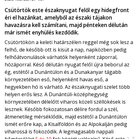
Csütörtök este északnyugat felől egy hidegfront
éri el hazánkat, amelyből az északi tájakon
havazásra kell számítani, majd pénteken délután
már ismét enyhülés kezdődik.
Csütörtökön a keleti határszélen reggel még sok lesz a
felhő, de később ott is kisüt a nap, napközben pedig
felhőátvonulások várhatók helyenként záporral,
hózáporral. Késő délután nyugat felől újra beborul az
ég, estétől a Dunántúlon és a Dunakanyar tágabb
környezetében eső, helyenként havas eső, a
hegyekben hó is várható. Az északnyugati szelet több
helyen erős lesz. A Dunántúli-középhegység
környezetében délelőtt viharos közeli széllökések is
lesznek. Később fokozatosan délire fordul a szél,
átmenetileg mérséklődik, majd estétől a Dunántúlon
ismét erőre kap, a Kisalföldön és az Alpokalján pedig
viharossá is fokozódik. A legmagasabb nappali