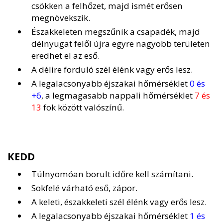
csökken a felhőzet, majd ismét erősen
megnövekszik.
Északkeleten megszűnik a csapadék, majd
délnyugat felől újra egyre nagyobb területen
eredhet el az eső.
A délire forduló szél élénk vagy erős lesz.
A legalacsonyabb éjszakai hőmérséklet
0 és
+6
, a legmagasabb nappali hőmérséklet
7 és
13
fok között valószínű.
KEDD
Túlnyomóan borult időre kell számítani.
Sokfelé várható eső, zápor.
A keleti, északkeleti szél élénk vagy erős lesz.
A legalacsonyabb éjszakai hőmérséklet
1 és