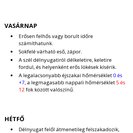
VASÁRNAP
Erősen felhős vagy borult időre
számíthatunk.
Sokfelé várható eső, zápor.
A szél délnyugatiról délkeletire, keletire
fordul, és helyenként erős lökések kísérik.
A legalacsonyabb éjszakai hőmérséklet
0 és
+7
, a legmagasabb nappali hőmérséklet
5 és
12
fok között valószínű.
HÉTFŐ
Délnyugat felől átmenetileg felszakadozik,