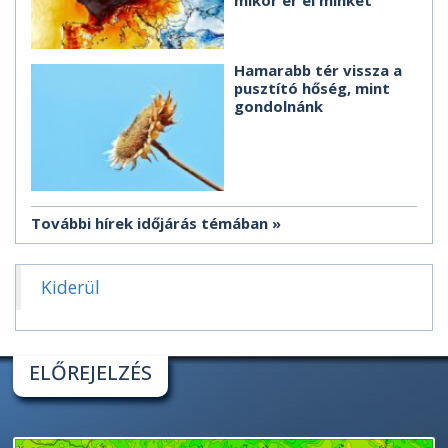
mikor ér el minket
Hamarabb tér vissza a
pusztító hőség, mint
gondolnánk
További hírek időjárás témában
Kiderül
ELŐREJELZÉS