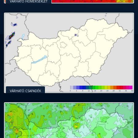
VÁRHATÓ HŐMÉRSÉKLET
VÁRHATÓ CSAPADÉK