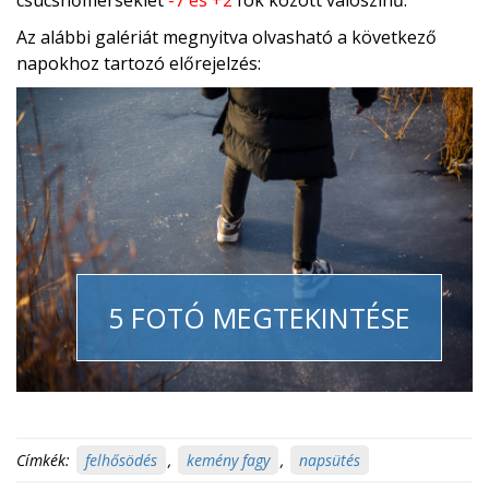
csúcshőmérséklet
-7 és +2
fok között valószínű.
Az alábbi galériát megnyitva olvasható a következő
napokhoz tartozó előrejelzés:
5 FOTÓ MEGTEKINTÉSE
Címkék:
felhősödés
,
kemény fagy
,
napsütés