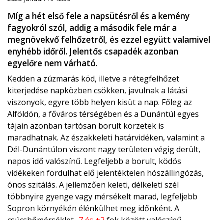
Míg a hét első fele a napsütésről és a kemény
fagyokról szól, addig a második fele már a
megnövekvő felhőzetről, és ezzel együtt valamivel
enyhébb időről. Jelentős csapadék azonban
egyelőre nem várható.
Kedden a zúzmarás köd, illetve a rétegfelhőzet
kiterjedése napközben csökken, javulnak a látási
viszonyok, egyre több helyen kisüt a nap. Főleg az
Alföldön, a főváros térségében és a Dunántúl egyes
tájain azonban tartósan borult körzetek is
maradhatnak. Az északkeleti határvidéken, valamint a
Dél-Dunántúlon viszont nagy területen végig derült,
napos idő valószínű. Legfeljebb a borult, ködös
vidékeken fordulhat elő jelentéktelen hószállingózás,
ónos szitálás. A jellemzően keleti, délkeleti szél
többnyire gyenge vagy mérsékelt marad, legfeljebb
Sopron környékén élénkülhet meg időnként. A