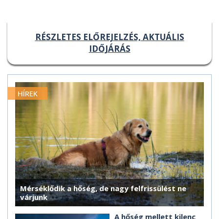
RÉSZLETES ELŐREJELZÉS, AKTUÁLIS
IDŐJÁRÁS
HÍREK
Mérséklődik a hőség, de nagy felfrissülést ne
várjunk
A hőség mellett kilenc