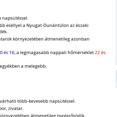
 napsütéssel.
obb eséllyel a Nyugat-Dunántúlon az északi
dék.
vatarok környezetében átmenetileg azonban
0 és 16
, a legmagasabb nappali hőmérséklet
22 és
 megyékben a melegebb.
 várható több-kevesebb napsütéssel.
r, zivatar.
 környezetében átmenetileg megerősödik.