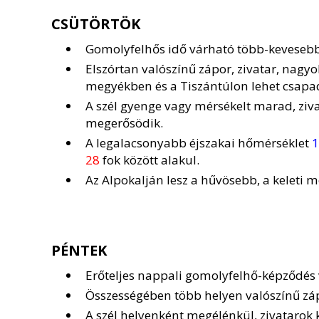
CSÜTÖRTÖK
Gomolyfelhős idő várható több-kevesebb
Elszórtan valószínű zápor, zivatar, nagy
megyékben és a Tiszántúlon lehet csapa
A szél gyenge vagy mérsékelt marad, zi
megerősödik.
A legalacsonyabb éjszakai hőmérséklet
1
28
fok között alakul.
Az Alpokalján lesz a hűvösebb, a keleti
PÉNTEK
Erőteljes nappali gomolyfelhő-képződés
Összességében több helyen valószínű zápo
A szél helyenként megélénkül, zivatarok