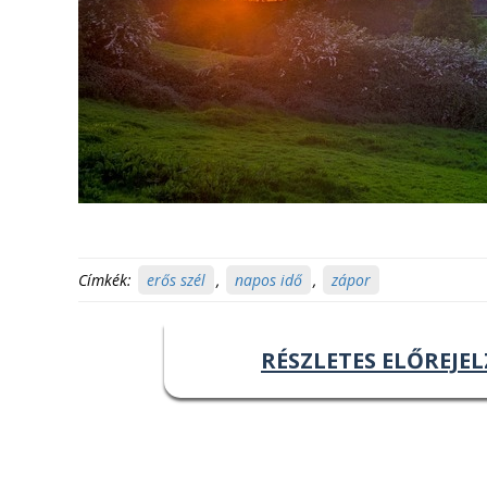
Címkék:
erős szél
,
napos idő
,
zápor
RÉSZLETES ELŐREJEL