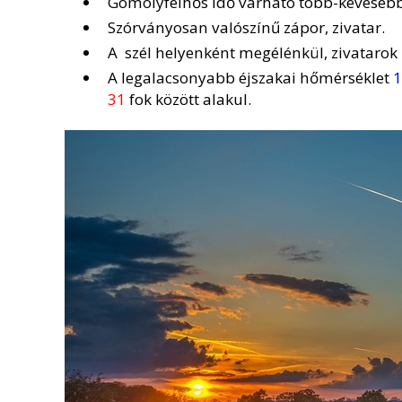
Gomolyfelhős idő várható több-kevesebb
Szórványosan valószínű zápor, zivatar.
A szél helyenként megélénkül, zivatarok
A legalacsonyabb éjszakai hőmérséklet
1
31
fok között alakul.