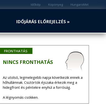
Időkép
Köpönyeg
HungaroMet
IDŐJÁRÁS ELŐREJELZÉS »
FRONTHATÁS
NINCS
FRONTHATÁS
Az utolsó, legmelegebb napja következik ennek a
hőhullámnak. Csütörtök éjszaka érkezik meg a
hidegfront és péntekre enyhül a forróság.
A légnyomás csökken.