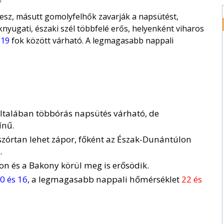
esz, másutt gomolyfelhők zavarják a napsütést,
nyugati, északi szél többfelé erős, helyenként viharos
 19
fok között várható. A legmagasabb nappali
ltalában többórás napsütés várható, de
ínű.
szórtan lehet zápor, főként az Észak-Dunántúlon
.
on és a Bakony körül meg is erősödik.
0 és 16
, a legmagasabb nappali hőmérséklet
22 és