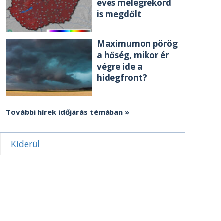
éves melegrekord
is megdőlt
Maximumon pörög
a hőség, mikor ér
végre ide a
hidegfront?
További hírek időjárás témában
Kiderül