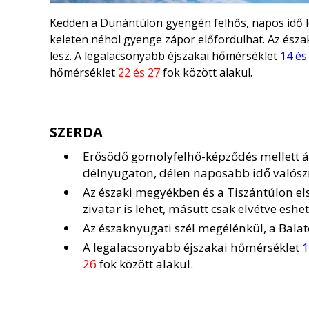
Kedden a Dunántúlon gyengén felhős, napos idő l
keleten néhol gyenge zápor előfordulhat. Az észak
lesz. A legalacsonyabb éjszakai hőmérséklet
14 és
hőmérséklet
22 és 27
fok között alakul.
SZERDA
Erősödő gomolyfelhő-képződés mellett á
délnyugaton, délen naposabb idő valósz
Az északi megyékben és a Tiszántúlon el
zivatar is lehet, másutt csak elvétve eshet
Az északnyugati szél megélénkül, a Balat
A legalacsonyabb éjszakai hőmérséklet
1
26
fok között alakul.