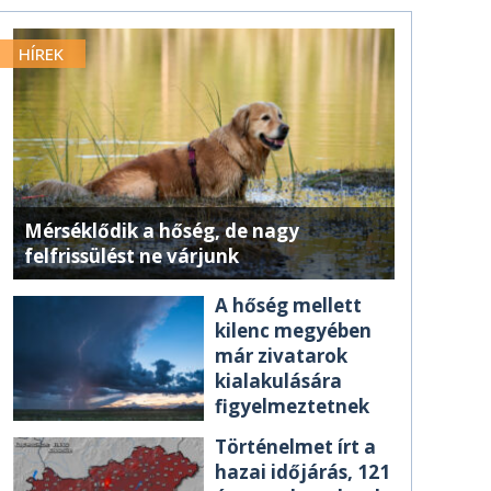
HÍREK
Mérséklődik a hőség, de nagy
felfrissülést ne várjunk
A hőség mellett
kilenc megyében
már zivatarok
kialakulására
figyelmeztetnek
Történelmet írt a
hazai időjárás, 121