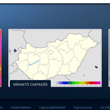
VÁRHATÓ CSAPADÉK
ek
Adatvédelem
Kapcsolatfelvétel
Impresszum
Az idő