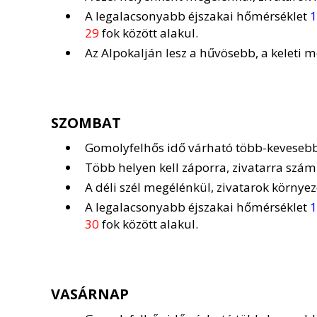
A legalacsonyabb éjszakai hőmérséklet
1
29
fok között alakul.
Az Alpokalján lesz a hűvösebb, a keleti
SZOMBAT
Gomolyfelhős idő várható több-kevesebb
Több helyen kell záporra, zivatarra számí
A déli szél megélénkül, zivatarok környe
A legalacsonyabb éjszakai hőmérséklet
1
30
fok között alakul.
VASÁRNAP