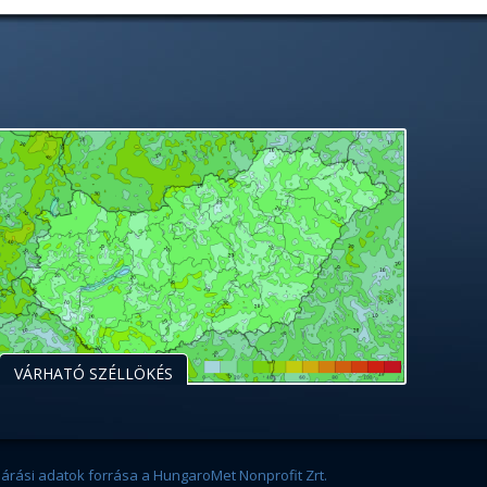
VÁRHATÓ SZÉLLÖKÉS
járási adatok forrása a HungaroMet Nonprofit Zrt.