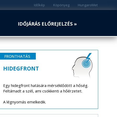
Időkép
Köpönyeg
HungaroMet
IDŐJÁRÁS ELŐREJELZÉS »
FRONTHATÁS
HIDEGFRONT
Egy hidegfront hatására mérséklődött a hőség.
Feltámadt a szél, ami csökkenti a hőérzetet.
A légnyomás emelkedik.