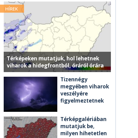
HÍREK
Térképeken mutatjuk, hol lehetnek
viharok a hidegfrontból, óráról órára
Tizennégy
megyében viharok
veszélyére
figyelmeztetnek
Térképgalériában
mutatjuk be,
milyen hihetetlen