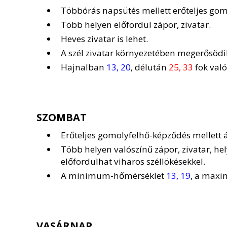
Többórás napsütés mellett erőteljes go
Több helyen előfordul zápor, zivatar.
Heves zivatar is lehet.
A szél zivatar környezetében megerősödi
Hajnalban
13, 20
, délután
25, 33
fok való
SZOMBAT
Erőteljes gomolyfelhő-képződés mellett 
Több helyen valószínű zápor, zivatar, hely
előfordulhat viharos széllökésekkel.
A minimum-hőmérséklet
13, 19
, a max
VASÁRNAP