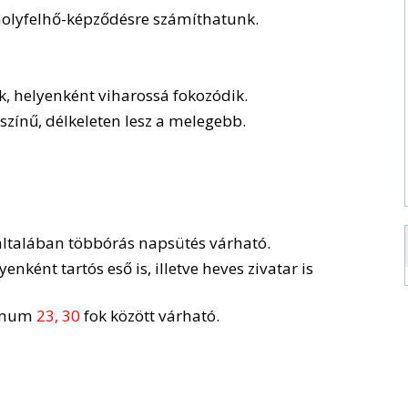
molyfelhő-képződésre számíthatunk.
k, helyenként viharossá fokozódik.
színű, délkeleten lesz a melegebb.
általában többórás napsütés várható.
enként tartós eső is, illetve heves zivatar is
imum
23, 30
fok között várható.