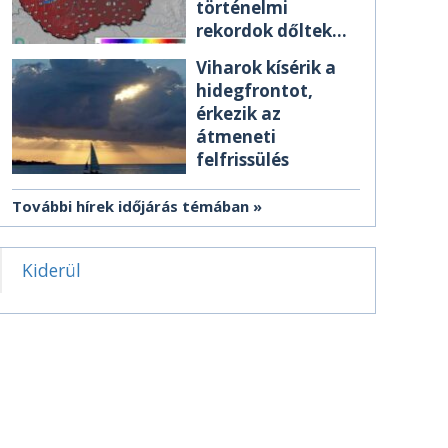
történelmi
rekordok dőltek
meg csütörtökön
Viharok kísérik a
hidegfrontot,
érkezik az
átmeneti
felfrissülés
További hírek időjárás témában
Kiderül