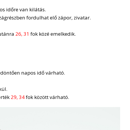
s időre van kilátás.
szágrészben fordulhat elő zápor, zivatar.
utánra
26, 31
fok közé emelkedik.
t döntően napos idő várható.
kül.
érték
29, 34
fok között várható.