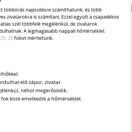
tt többórás napsütésre számíthatunk, és több
es zivatarokra is számítani. Ezzel együtt a csapadékos
atias szél többfelé megélénkül, de zivatarok
ordulhatnak. A legmagasabb nappali hőmérséklet
20, 28
fokot mérhetünk.
lhőkkel.
rdulhat elő zápor, zivatar.
gélénkül, néhol megerősödik.
fok közé emelkedik a hőmérséklet.