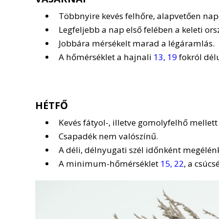
Többnyire kevés felhőre, alapvetően napo
Legfeljebb a nap első felében a keleti or
Jobbára mérsékelt marad a légáramlás.
A hőmérséklet a hajnali
13, 19
fokról dél
HÉTFŐ
Kevés fátyol-, illetve gomolyfelhő mellet
Csapadék nem valószínű.
A déli, délnyugati szél időnként megélén
A minimum-hőmérséklet
15, 22
, a csúcs