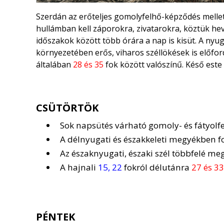
Szerdán az erőteljes gomolyfelhő-képződés melle
hullámban kell záporokra, zivatarokra, köztük hev
időszakok között több órára a nap is kisüt. A nyug
környezetében erős, viharos széllökések is előf
általában
28 és 35
fok között valószínű. Késő este
CSÜTÖRTÖK
Sok napsütés várható gomoly- és fátyolfe
A délnyugati és északkeleti megyékben fo
Az északnyugati, északi szél többfelé me
A hajnali
15, 22
fokról délutánra
27 és 33
PÉNTEK