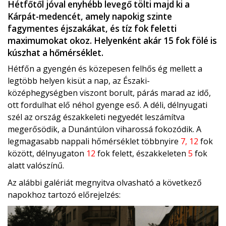
Hétfőtől jóval enyhébb levegő tölti majd ki a
Kárpát-medencét, amely napokig szinte
fagymentes éjszakákat, és tíz fok feletti
maximumokat okoz. Helyenként akár 15 fok fölé is
kúszhat a hőmérséklet.
Hétfőn a gyengén és közepesen felhős ég mellett a
legtöbb helyen kisüt a nap, az Északi-
középhegységben viszont borult, párás marad az idő,
ott fordulhat elő néhol gyenge eső. A déli, délnyugati
szél az ország északkeleti negyedét leszámítva
megerősödik, a Dunántúlon viharossá fokozódik. A
legmagasabb nappali hőmérséklet többnyire
7, 12
fok
között, délnyugaton
12
fok felett, északkeleten
5
fok
alatt valószínű.
Az alábbi galériát megnyitva olvasható a következő
napokhoz tartozó előrejelzés: