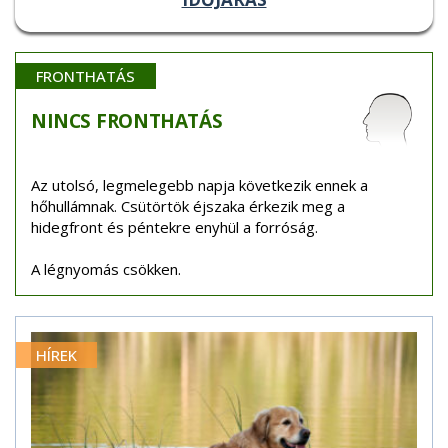
FRONTHATÁS
NINCS
FRONTHATÁS
Az utolsó, legmelegebb napja következik ennek a
hőhullámnak. Csütörtök éjszaka érkezik meg a
hidegfront és péntekre enyhül a forróság.
A légnyomás csökken.
HÍREK