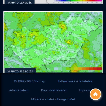
VÁRHATÓ CSAPADÉK
VÁRHATÓ SZÉLLÖKÉS
© 1999 - 2026 Startlap
Felhasználási feltételek
Adatvédelem
Kapcsolatfelvétel
Impresszum

Időjárási adatok - HungaroMet