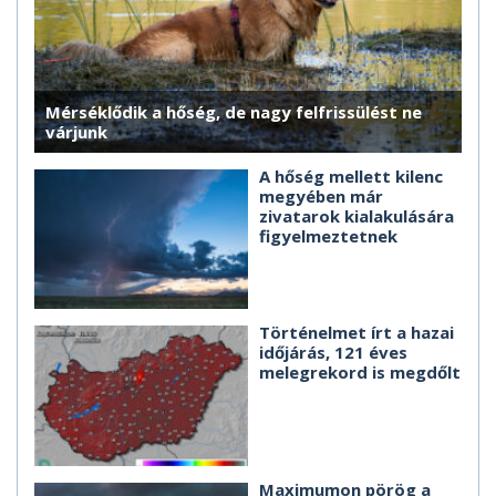
Mérséklődik a hőség, de nagy felfrissülést ne
várjunk
A hőség mellett kilenc
megyében már
zivatarok kialakulására
figyelmeztetnek
Történelmet írt a hazai
időjárás, 121 éves
melegrekord is megdőlt
Maximumon pörög a