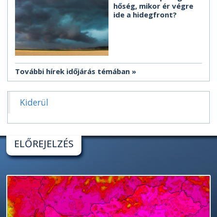
hőség, mikor ér végre
ide a hidegfront?
További hírek időjárás témában
Kiderül
ELŐREJELZÉS