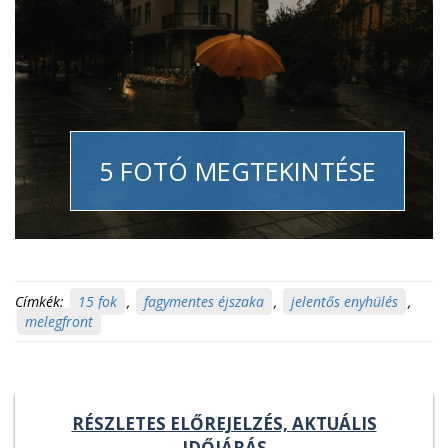
5 FOTÓ MEGTEKINTÉSE
Címkék:
15 fok
,
fagymentes éjszaka
,
jelentős enyhülés
,
melegfront
RÉSZLETES ELŐREJELZÉS, AKTUÁLIS
IDŐJÁRÁS