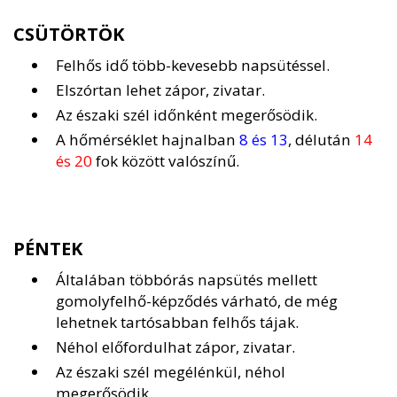
CSÜTÖRTÖK
Felhős idő több-kevesebb napsütéssel.
Elszórtan lehet zápor, zivatar.
Az északi szél időnként megerősödik.
A hőmérséklet hajnalban
8 és 13
, délután
14
és 20
fok között valószínű.
PÉNTEK
Általában többórás napsütés mellett
gomolyfelhő-képződés várható, de még
lehetnek tartósabban felhős tájak.
Néhol előfordulhat zápor, zivatar.
Az északi szél megélénkül, néhol
megerősödik.