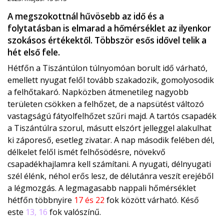
A megszokottnál hűvösebb az idő és a
folytatásban is elmarad a hőmérséklet az ilyenkor
szokásos értékektől. Többször esős idővel telik a
hét első fele.
Hétfőn a Tiszántúlon túlnyomóan borult idő várható,
emellett nyugat felől tovább szakadozik, gomolyosodik
a felhőtakaró. Napközben átmenetileg nagyobb
területen csökken a felhőzet, de a napsütést változó
vastagságú fátyolfelhőzet szűri majd. A tartós csapadék
a Tiszántúlra szorul, másutt elszórt jelleggel alakulhat
ki záporeső, esetleg zivatar. A nap második felében dél,
délkelet felől ismét felhősödésre, növekvő
csapadékhajlamra kell számítani. A nyugati, délnyugati
szél élénk, néhol erős lesz, de délutánra veszít erejéből
a légmozgás. A legmagasabb nappali hőmérséklet
hétfőn többnyire
17 és 22
fok között várható. Késő
este
13, 16
fok valószínű.