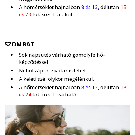
A hőmérséklet hajnalban
8 és 13
, délután
15
és 23
fok között alakul.
SZOMBAT
Sok napsütés várható gomolyfelhő-
képződéssel.
Néhol zápor, zivatar is lehet.
A keleti szél olykor megélénkül.
A hőmérséklet hajnalban
8 és 13
, délután
18
és 24
fok között várható.