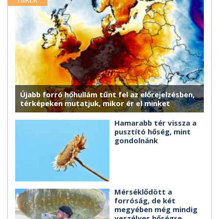
Újabb forró hőhullám tűnt fel az előrejelzésben,
térképeken mutatjuk, mikor ér el minket
Hamarabb tér vissza a
pusztító hőség, mint
gondolnánk
Mérséklődött a
forróság, de két
megyében még mindig
veszélyes hőségre