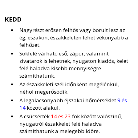
KEDD
Nagyrészt erősen felhős vagy borult lesz az
ég, északon, északkeleten lehet vékonyabb a
felhőzet.
Sokfelé várható eső, zápor, valamint
zivatarok is lehetnek, nyugaton kiadós, kelet
felé haladva kisebb mennyiségre
számíthatunk.
Az északkeleti szél időnként megélénkül,
néhol megerősödik.
A legalacsonyabb éjszakai hőmérséklet
9 és
14
között alakul.
A csúcsérték
14 és 23
fok között valószínű,
nyugatról északkelet felé haladva
számíthatunk a melegebb időre.