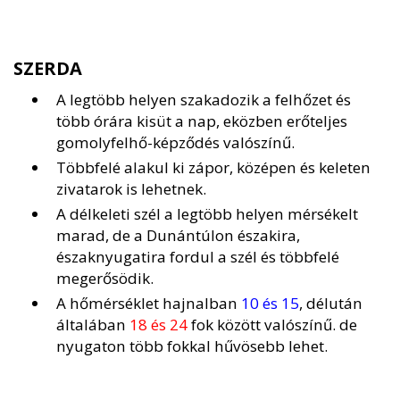
SZERDA
A legtöbb helyen szakadozik a felhőzet és
több órára kisüt a nap, eközben erőteljes
gomolyfelhő-képződés valószínű.
Többfelé alakul ki zápor, középen és keleten
zivatarok is lehetnek.
A délkeleti szél a legtöbb helyen mérsékelt
marad, de a Dunántúlon északira,
északnyugatira fordul a szél és többfelé
megerősödik.
A hőmérséklet hajnalban
10 és 15
, délután
általában
18 és 24
fok között valószínű. de
nyugaton több fokkal hűvösebb lehet.