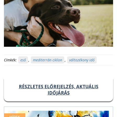
Címkék:
eső
,
mediterrán ciklon
,
változékony idő
RÉSZLETES ELŐREJELZÉS, AKTUÁLIS
IDŐJÁRÁS
HÍREK