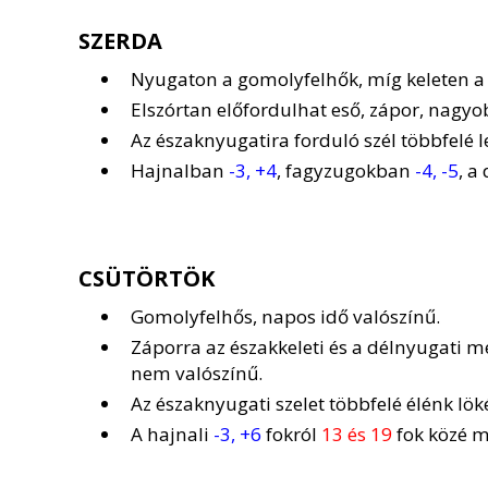
SZERDA
Nyugaton a gomolyfelhők, míg keleten a 
Elszórtan előfordulhat eső, zápor, nagyo
Az északnyugatira forduló szél többfelé l
Hajnalban
-3, +4
, fagyzugokban
-4, -5
, a
CSÜTÖRTÖK
Gomolyfelhős, napos idő valószínű.
Záporra az északkeleti és a délnyugati 
nem valószínű.
Az északnyugati szelet többfelé élénk löké
A hajnali
-3, +6
fokról
13 és 19
fok közé me