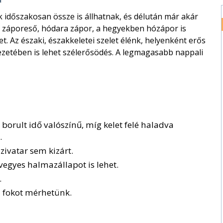
időszakosan össze is állhatnak, és délután már akár
an záporeső, hódara zápor, a hegyekben hózápor is
. Az északi, északkeletei szelet élénk, helyenként erős
ezetében is lehet szélerősödés. A legmagasabb nappali
orult idő valószínű, míg kelet felé haladva
.
zivatar sem kizárt.
 vegyes halmazállapot is lehet.
.
3
fokot mérhetünk.