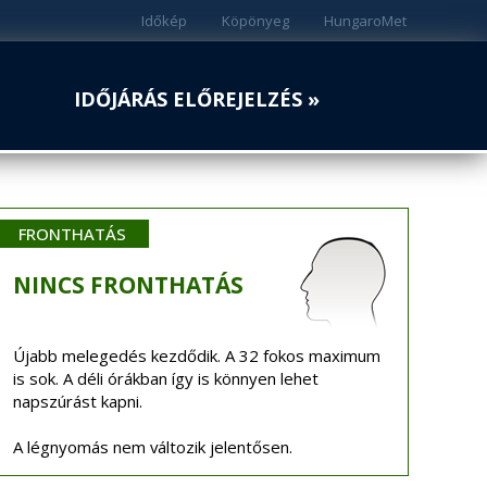
Időkép
Köpönyeg
HungaroMet
IDŐJÁRÁS ELŐREJELZÉS »
FRONTHATÁS
NINCS
FRONTHATÁS
Újabb melegedés kezdődik. A 32 fokos maximum
is sok. A déli órákban így is könnyen lehet
napszúrást kapni.
A légnyomás nem változik jelentősen.