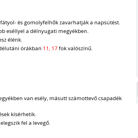
fátyol- és gomolyfelhők zavarhatják a napsütést.
bb eséllyel a délnyugati megyékben.
esz élénk.
 délutáni órákban
11, 17
fok valószínű.
megyékben van esély, másutt számottevő csapadék
sek kísérhetik.
legszik fel a levegő.