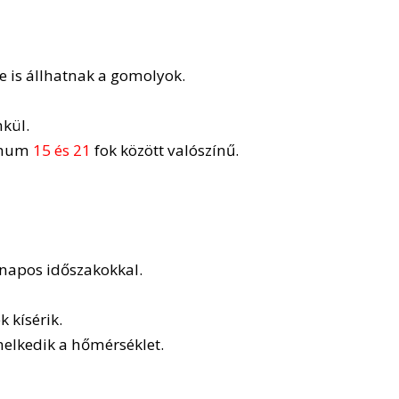
e is állhatnak a gomolyok.
nkül.
imum
15 és 21
fok között valószínű.
 napos időszakokkal.
k kísérik.
elkedik a hőmérséklet.