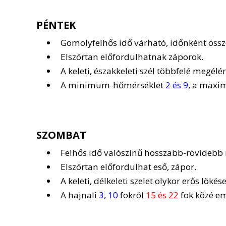
PÉNTEK
Gomolyfelhős idő várható, időnként össz
Elszórtan előfordulhatnak záporok.
A keleti, északkeleti szél többfelé megélé
A minimum-hőmérséklet
2 és 9
, a max
SZOMBAT
Felhős idő valószínű hosszabb-rövidebb
Elszórtan előfordulhat eső, zápor.
A keleti, délkeleti szelet olykor erős lökése
A hajnali
3, 10
fokról
15 és 22
fok közé em