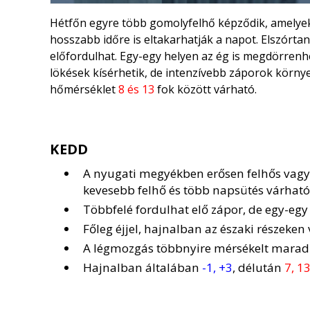
Hétfőn egyre több gomolyfelhő képződik, amelyek 
hosszabb időre is eltakarhatják a napot. Elszórt
előfordulhat. Egy-egy helyen az ég is megdörrenhet
lökések kísérhetik, de intenzívebb záporok körny
hőmérséklet
8 és 13
fok között várható.
KEDD
A nyugati megyékben erősen felhős vagy b
kevesebb felhő és több napsütés várható
Többfelé fordulhat elő zápor, de egy-egy 
Főleg éjjel, hajnalban az északi részeken
A légmozgás többnyire mérsékelt marad
Hajnalban általában
-1, +3
, délután
7, 1