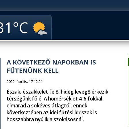
31
A KÖVETKEZŐ NAPOKBAN IS
FŰTENÜNK KELL
2022. április. 17 12:21
Észak, északkelet felől hideg levegő érkezik
térségünk fölé. A hőmérséklet 4-6 fokkal
elmarad a sokéves átlagtól, ennek
következtében az idei fűtési időszak is
hosszabbra nyúlik a szokásosnál.