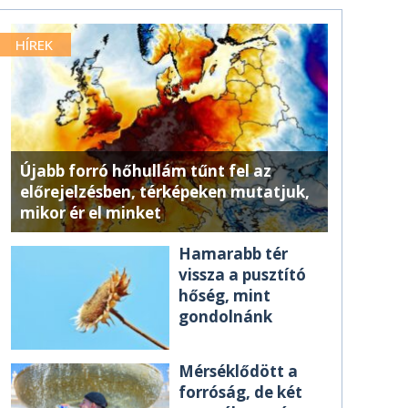
HÍREK
Újabb forró hőhullám tűnt fel az
előrejelzésben, térképeken mutatjuk,
mikor ér el minket
Hamarabb tér
vissza a pusztító
hőség, mint
gondolnánk
Mérséklődött a
forróság, de két