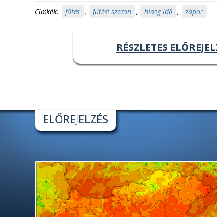
Címkék:
fűtés
,
fűtési szezon
,
hideg idő
,
zápor
RÉSZLETES ELŐREJEL
ELŐREJELZÉS