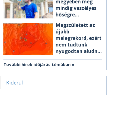
megyében még
mindig veszélyes
hőségre
figyelmeztetnek
Megszületett az
újabb
melegrekord, ezért
nem tudtunk
nyugodtan aludni
éjszaka
További hírek időjárás témában
Kiderül