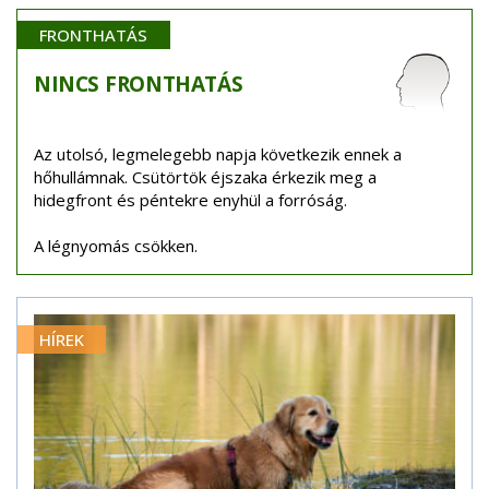
FRONTHATÁS
NINCS
FRONTHATÁS
Az utolsó, legmelegebb napja következik ennek a
hőhullámnak. Csütörtök éjszaka érkezik meg a
hidegfront és péntekre enyhül a forróság.
A légnyomás csökken.
HÍREK