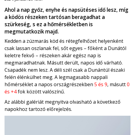
Ahol a nap győz, enyhe és napsütéses idő lesz, míg
a ködös részeken tartósan beragadhat a
szürkeség, s ez a hőmérsékletben is
megmutatkozik majd.
Kedden a zúzmarás köd és rétegfelhőzet helyenként
csak lassan oszlanak fel, sőt egyes – főként a Dunától
keletre fekvő – részeken akár egész nap is
megmaradhatnak. Másutt derült, napos idő várható.
Csapadék nem lesz. A déli szél csak a Dunántúl északi
felén élénkülhet meg. A legmagasabb nappali
hőmérséklet a napos országrészekben
5 és 9
, másutt
0
és +4
fok között valószínű.
Az alábbi galériát megnyitva olvasható a következő
napokhoz tartozó előrejelzés.