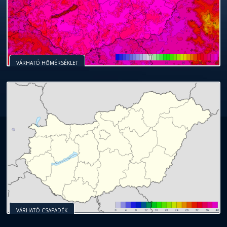
VÁRHATÓ HŐMÉRSÉKLET
VÁRHATÓ CSAPADÉK