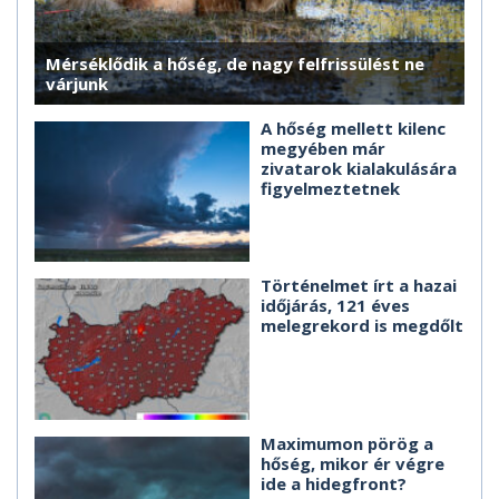
Mérséklődik a hőség, de nagy felfrissülést ne
várjunk
A hőség mellett kilenc
megyében már
zivatarok kialakulására
figyelmeztetnek
Történelmet írt a hazai
időjárás, 121 éves
melegrekord is megdőlt
Maximumon pörög a
hőség, mikor ér végre
ide a hidegfront?