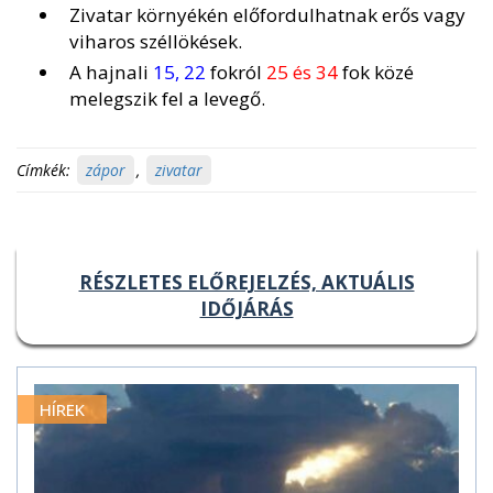
Zivatar környékén előfordulhatnak erős vagy
viharos széllökések.
A hajnali
15, 22
fokról
25 és 34
fok közé
melegszik fel a levegő.
Címkék:
zápor
,
zivatar
RÉSZLETES ELŐREJELZÉS, AKTUÁLIS
IDŐJÁRÁS
HÍREK