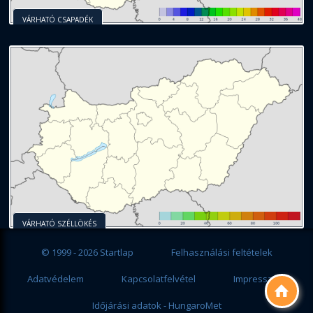
VÁRHATÓ CSAPADÉK
VÁRHATÓ SZÉLLÖKÉS
© 1999 - 2026 Startlap
Felhasználási feltételek
Adatvédelem
Kapcsolatfelvétel
Impresszum

Időjárási adatok - HungaroMet