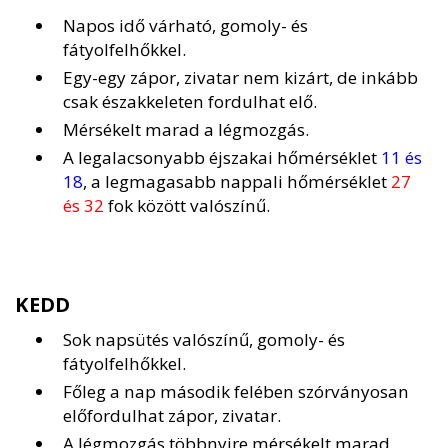
Napos idő várható, gomoly- és
fátyolfelhőkkel.
Egy-egy zápor, zivatar nem kizárt, de inkább
csak északkeleten fordulhat elő.
Mérsékelt marad a légmozgás.
A legalacsonyabb éjszakai hőmérséklet
11 és
18
, a legmagasabb nappali hőmérséklet
27
és 32
fok között valószínű.
KEDD
Sok napsütés valószínű, gomoly- és
fátyolfelhőkkel.
Főleg a nap második felében szórványosan
előfordulhat zápor, zivatar.
A légmozgás többnyire mérsékelt marad,