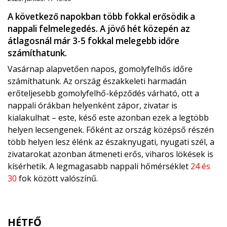
A következő napokban több fokkal erősödik a
nappali felmelegedés. A jövő hét közepén az
átlagosnál már 3-5 fokkal melegebb időre
számíthatunk.
Vasárnap alapvetően napos, gomolyfelhős időre
számíthatunk. Az ország északkeleti harmadán
erőteljesebb gomolyfelhő-képződés várható, ott a
nappali órákban helyenként zápor, zivatar is
kialakulhat – este, késő este azonban ezek a legtöbb
helyen lecsengenek. Főként az ország középső részén
több helyen lesz élénk az északnyugati, nyugati szél, a
zivatarokat azonban átmeneti erős, viharos lökések is
kísérhetik. A legmagasabb nappali hőmérséklet
24 és
30
fok között valószínű.
HÉTFŐ