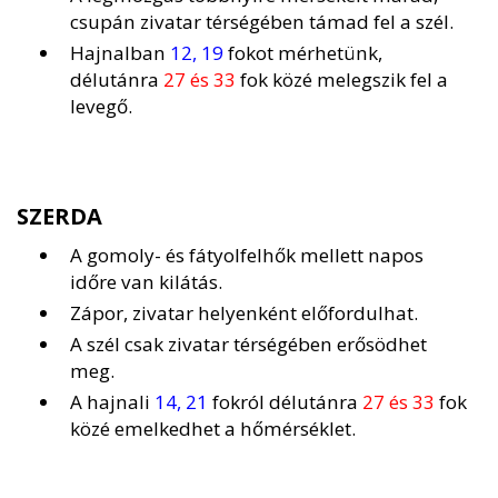
csupán zivatar térségében támad fel a szél.
Hajnalban
12, 19
fokot mérhetünk,
délutánra
27 és 33
fok közé melegszik fel a
levegő.
SZERDA
A gomoly- és fátyolfelhők mellett napos
időre van kilátás.
Zápor, zivatar helyenként előfordulhat.
A szél csak zivatar térségében erősödhet
meg.
A hajnali
14, 21
fokról délutánra
27 és 33
fok
közé emelkedhet a hőmérséklet.