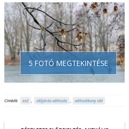
5 FOTÓ MEGTEKINTÉSE
Címkék:
eső
,
időjárás-változás
,
változékony idő