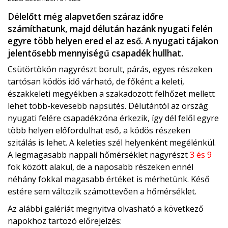
Délelőtt még alapvetően száraz időre
számíthatunk, majd délután hazánk nyugati felén
egyre több helyen ered el az eső. A nyugati tájakon
jelentősebb mennyiségű csapadék hullhat.
Csütörtökön nagyrészt borult, párás, egyes részeken
tartósan ködös idő várható, de főként a keleti,
északkeleti megyékben a szakadozott felhőzet mellett
lehet több-kevesebb napsütés. Délutántól az ország
nyugati felére csapadékzóna érkezik, így dél felől egyre
több helyen előfordulhat eső, a ködös részeken
szitálás is lehet. A keleties szél helyenként megélénkül.
A legmagasabb nappali hőmérséklet nagyrészt
3 és 9
fok között alakul, de a naposabb részeken ennél
néhány fokkal magasabb értéket is mérhetünk. Késő
estére sem változik számottevően a hőmérséklet.
Az alábbi galériát megnyitva olvasható a következő
napokhoz tartozó előrejelzés: