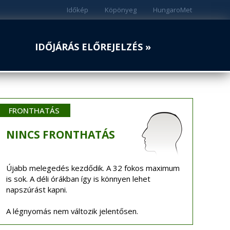
Időkép
Köpönyeg
HungaroMet
IDŐJÁRÁS ELŐREJELZÉS »
FRONTHATÁS
NINCS
FRONTHATÁS
Újabb melegedés kezdődik. A 32 fokos maximum
is sok. A déli órákban így is könnyen lehet
napszúrást kapni.
A légnyomás nem változik jelentősen.