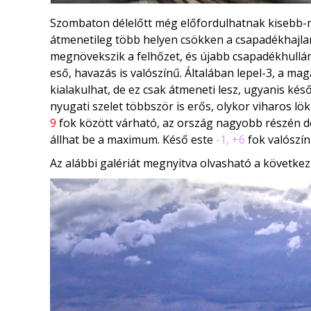
Szombaton délelőtt még előfordulhatnak kisebb-n
átmenetileg több helyen csökken a csapadékhajl
megnövekszik a felhőzet, és újabb csapadékhullá
eső, havazás is valószínű. Általában lepel-3, a 
kialakulhat, de ez csak átmeneti lesz, ugyanis kés
nyugati szelet többször is erős, olykor viharos l
9
fok között várható, az ország nagyobb részén dé
állhat be a maximum. Késő este
-1, +6
fok valószín
Az alábbi galériát megnyitva olvasható a következ