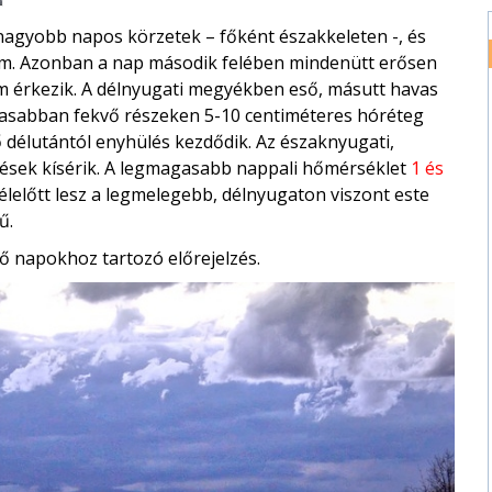
agyobb napos körzetek – főként északkeleten -, és
am. Azonban a nap második felében mindenütt erősen
m érkezik. A délnyugati megyékben eső, másutt havas
magasabban fekvő részeken 5-10 centiméteres hóréteg
ő délutántól enyhülés kezdődik. Az északnyugati,
ökések kísérik. A legmagasabb nappali hőmérséklet
1 és
lelőtt lesz a legmelegebb, délnyugaton viszont este
ű.
ő napokhoz tartozó előrejelzés.