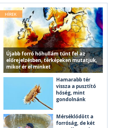
HÍREK
Újabb forró hőhullám tűnt fel az
előrejelzésben, térképeken mutatjuk,
mikor ér el minket
Hamarabb tér
vissza a pusztító
hőség, mint
gondolnánk
Mérséklődött a
forróság, de két