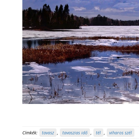
Címkék:
tavasz
,
tavaszias idő
,
tél
,
viharos szél