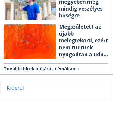
megyében még
mindig veszélyes
hőségre
figyelmeztetnek
Megszületett az
újabb
melegrekord, ezért
nem tudtunk
nyugodtan aludni
éjszaka
További hírek időjárás témában
Kiderül