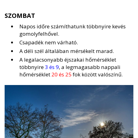
SZOMBAT
Napos időre számíthatunk többnyire kevés
gomolyfelhővel.
Csapadék nem várható.
A déli szél általában mérsékelt marad.
A legalacsonyabb éjszakai hőmérséklet
többnyire
3 és 9
, a legmagasabb nappali
hőmérséklet
20 és 25
fok között valószínű.