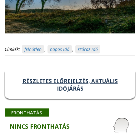
Címkék:
felhőtlen
,
napos idő
,
száraz idő
RÉSZLETES ELŐREJELZÉS, AKTUÁLIS
IDŐJÁRÁS
FRONTHATÁS
NINCS
FRONTHATÁS