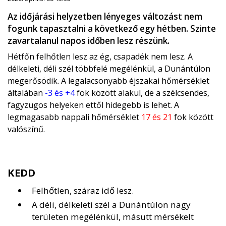
Az időjárási helyzetben lényeges változást nem
fogunk tapasztalni a következő egy hétben. Szinte
zavartalanul napos időben lesz részünk.
Hétfőn felhőtlen lesz az ég, csapadék nem lesz. A
délkeleti, déli szél többfelé megélénkül, a Dunántúlon
megerősödik. A legalacsonyabb éjszakai hőmérséklet
általában
-3 és +4
fok között alakul, de a szélcsendes,
fagyzugos helyeken ettől hidegebb is lehet. A
legmagasabb nappali hőmérséklet
17 és 21
fok között
valószínű.
KEDD
Felhőtlen, száraz idő lesz.
A déli, délkeleti szél a Dunántúlon nagy
területen megélénkül, másutt mérsékelt