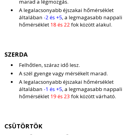
marad a légmozgás.
A legalacsonyabb éjszakai hőmérséklet
általában
-2 és +5
, a legmagasabb nappali
hőmérséklet
18 és 22
fok között alakul.
SZERDA
Felhőtlen, száraz idő lesz.
A szél gyenge vagy mérsékelt marad.
A legalacsonyabb éjszakai hőmérséklet
általában
-1 és +5
, a legmagasabb nappali
hőmérséklet
19 és 23
fok között várható.
CSÜTÖRTÖK