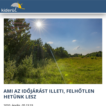
AMI AZ IDŐJÁRÁST ILLETI, FELHŐTLEN
HETÜNK LESZ
2020. április. 05 13:33