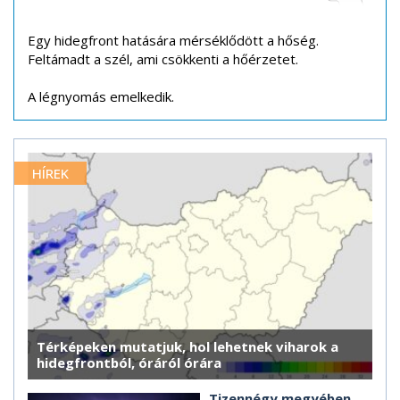
Egy hidegfront hatására mérséklődött a hőség.
Feltámadt a szél, ami csökkenti a hőérzetet.
A légnyomás emelkedik.
HÍREK
Térképeken mutatjuk, hol lehetnek viharok a
hidegfrontból, óráról órára
Tizennégy megyében