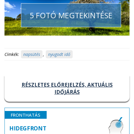
5 FOTÓ MEGTEKINTÉSE
Címkék:
napsütés
,
nyugodt idő
RÉSZLETES ELŐREJELZÉS, AKTUÁLIS
IDŐJÁRÁS
FRONTHATÁS
HIDEGFRONT