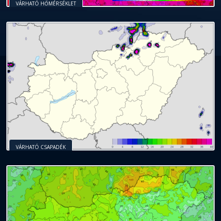
VÁRHATÓ HŐMÉRSÉKLET
VÁRHATÓ CSAPADÉK