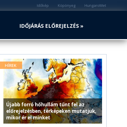
Időkép
Köpönyeg
HungaroMet
IDŐJÁRÁS ELŐREJELZÉS »
HÍREK
Újabb forró hőhullám tűnt fel az
előrejelzésben, térképeken mutatjuk,
mikor ér el minket