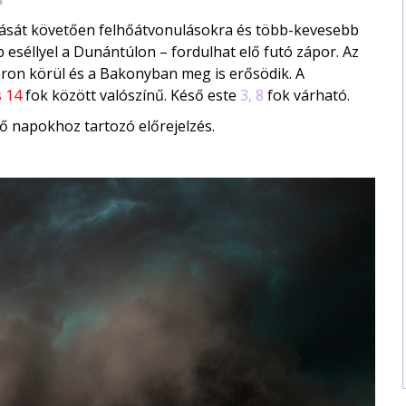
zlását követően felhőátvonulásokra és több-kevesebb
eséllyel a Dunántúlon – fordulhat elő futó zápor. Az
ron körül és a Bakonyban meg is erősödik. A
s 14
fok között valószínű. Késő este
3, 8
fok várható.
ő napokhoz tartozó előrejelzés.