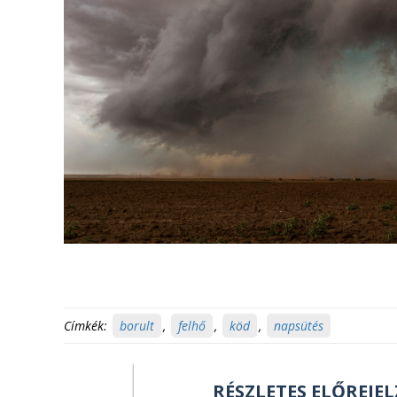
Címkék:
borult
,
felhő
,
köd
,
napsütés
RÉSZLETES ELŐREJEL