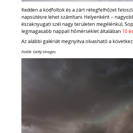
Kedden a ködfoltok és a zárt rétegfelhőzet felos
napsütésre lehet számítani. Helyenként – nagyobb 
északnyugati szél nagy területen megélénkül, Sop
legmagasabb nappali hőmérséklet általában
10 é
Az alábbi galériát megnyitva olvasható a következ
Fotók: Getty Images