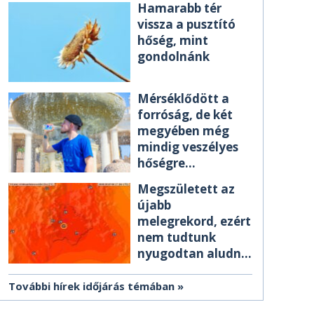
Hamarabb tér
vissza a pusztító
hőség, mint
gondolnánk
Mérséklődött a
forróság, de két
megyében még
mindig veszélyes
hőségre
figyelmeztetnek
Megszületett az
újabb
melegrekord, ezért
nem tudtunk
nyugodtan aludni
éjszaka
További hírek időjárás témában