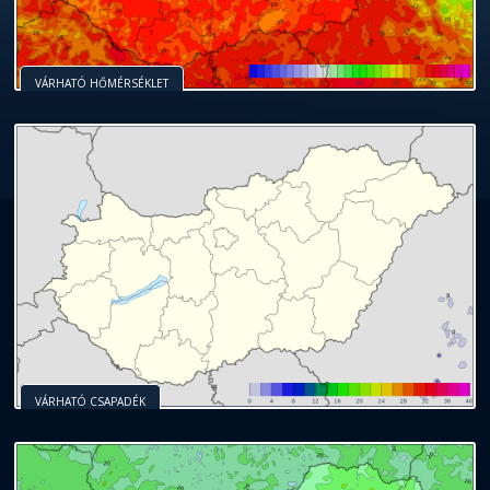
VÁRHATÓ HŐMÉRSÉKLET
VÁRHATÓ CSAPADÉK