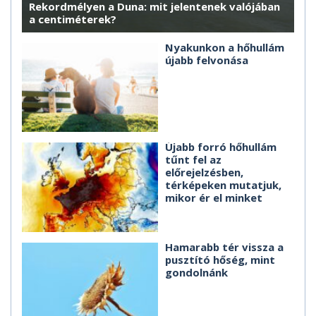
Rekordmélyen a Duna: mit jelentenek valójában
a centiméterek?
Nyakunkon a hőhullám
újabb felvonása
Újabb forró hőhullám
tűnt fel az
előrejelzésben,
térképeken mutatjuk,
mikor ér el minket
Hamarabb tér vissza a
pusztító hőség, mint
gondolnánk