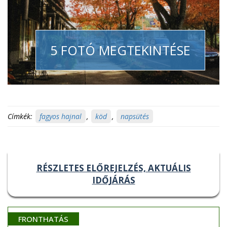
5 FOTÓ MEGTEKINTÉSE
Címkék:
fagyos hajnal
,
köd
,
napsütés
RÉSZLETES ELŐREJELZÉS, AKTUÁLIS
IDŐJÁRÁS
FRONTHATÁS