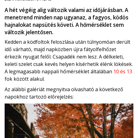
A hét végéig alig változik valami az időjárásban. A
menetrend minden nap ugyanaz, a fagyos, ködös
hajnalokat napsütés követi. A hőmérséklet sem
változik jelentősen.
Kedden a ködfoltok feloszlása után túlnyomóan derült
idő várható, majd napközben újra fátyolfelhőzet
érkezik nyugat felől. Csapadék nem lesz. A délkeleti,
keleti szelet csak kevés helyen kísérhetik élénk lökések.
A legmagasabb nappali hőmérséklet általában
10 és 13
fok között alakul.
Az alábbi galériát megnyitva olvasható a következő
napokhoz tartozó előrejelzés: