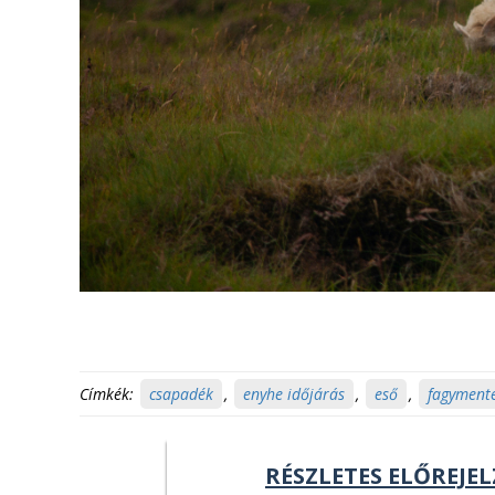
Címkék:
csapadék
,
enyhe időjárás
,
eső
,
fagymente
RÉSZLETES ELŐREJEL