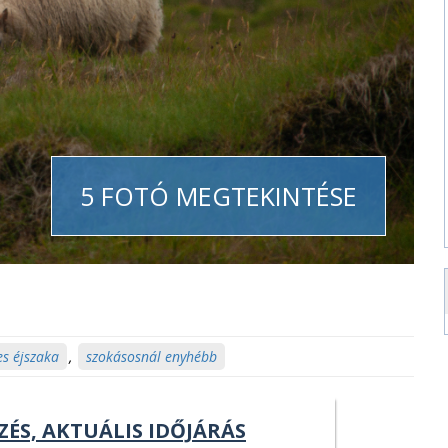
5 FOTÓ MEGTEKINTÉSE
s éjszaka
,
szokásosnál enyhébb
ZÉS, AKTUÁLIS IDŐJÁRÁS