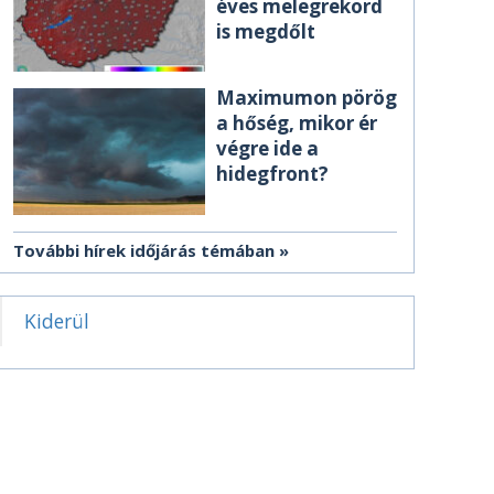
éves melegrekord
is megdőlt
Maximumon pörög
a hőség, mikor ér
végre ide a
hidegfront?
További hírek időjárás témában
Kiderül