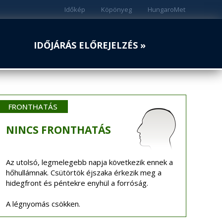
Időkép
Köpönyeg
HungaroMet
IDŐJÁRÁS ELŐREJELZÉS »
FRONTHATÁS
NINCS
FRONTHATÁS
Az utolsó, legmelegebb napja következik ennek a
hőhullámnak. Csütörtök éjszaka érkezik meg a
hidegfront és péntekre enyhül a forróság.
A légnyomás csökken.