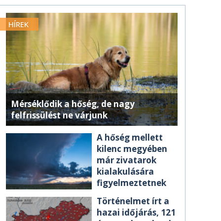
HÍREK
Mérséklődik a hőség, de nagy
felfrissülést ne várjunk
A hőség mellett
kilenc megyében
már zivatarok
kialakulására
figyelmeztetnek
Történelmet írt a
hazai időjárás, 121