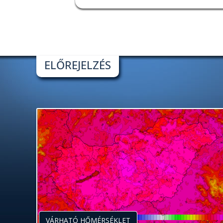
ELŐREJELZÉS
VÁRHATÓ HŐMÉRSÉKLET