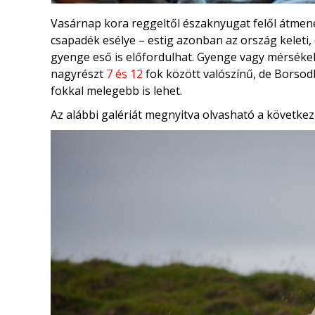
Vasárnap kora reggeltől északnyugat felől átmenet
csapadék esélye – estig azonban az ország keleti, 
gyenge eső is előfordulhat. Gyenge vagy mérséke
nagyrészt
7 és 12
fok között valószínű, de Borso
fokkal melegebb is lehet.
Az alábbi galériát megnyitva olvasható a következ