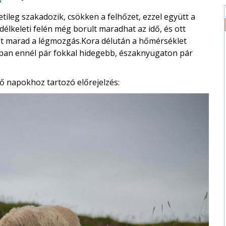
ileg szakadozik, csökken a felhőzet, ezzel együtt a
délkeleti felén még borult maradhat az idő, és ott
lt marad a légmozgás.Kora délután a hőmérséklet
dban ennél pár fokkal hidegebb, északnyugaton pár
ő napokhoz tartozó előrejelzés: