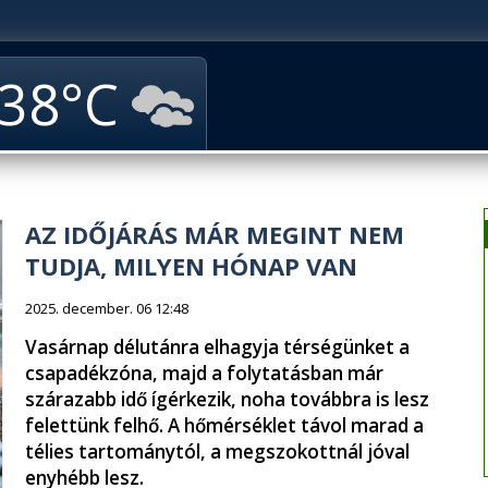
38
AZ IDŐJÁRÁS MÁR MEGINT NEM
TUDJA, MILYEN HÓNAP VAN
2025. december. 06 12:48
Vasárnap délutánra elhagyja térségünket a
csapadékzóna, majd a folytatásban már
szárazabb idő ígérkezik, noha továbbra is lesz
felettünk felhő. A hőmérséklet távol marad a
télies tartománytól, a megszokottnál jóval
enyhébb lesz.