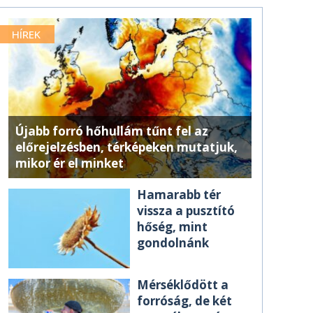
HÍREK
Újabb forró hőhullám tűnt fel az
előrejelzésben, térképeken mutatjuk,
mikor ér el minket
Hamarabb tér
vissza a pusztító
hőség, mint
gondolnánk
Mérséklődött a
forróság, de két