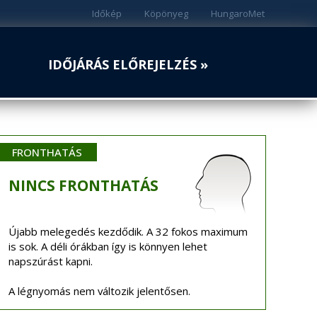
Időkép
Köpönyeg
HungaroMet
IDŐJÁRÁS ELŐREJELZÉS »
FRONTHATÁS
NINCS
FRONTHATÁS
Újabb melegedés kezdődik. A 32 fokos maximum
is sok. A déli órákban így is könnyen lehet
napszúrást kapni.
A légnyomás nem változik jelentősen.