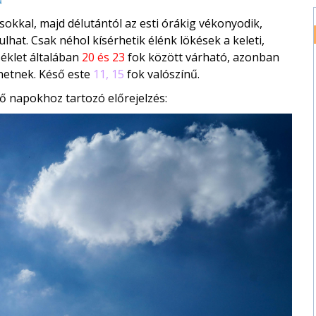
okkal, majd délutántól az esti órákig vékonyodik,
lhat. Csak néhol kísérhetik élénk lökések a keleti,
éklet általában
20 és 23
fok között várható, azonban
ehetnek. Késő este
11, 15
fok valószínű.
ő napokhoz tartozó előrejelzés: