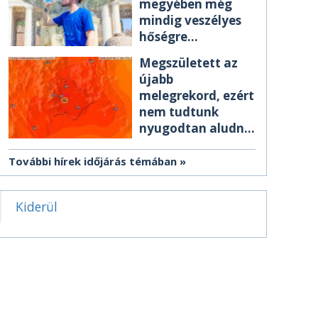
megyében még
mindig veszélyes
hőségre
figyelmeztetnek
Megszületett az
újabb
melegrekord, ezért
nem tudtunk
nyugodtan aludni
éjszaka
További hírek időjárás témában
Kiderül