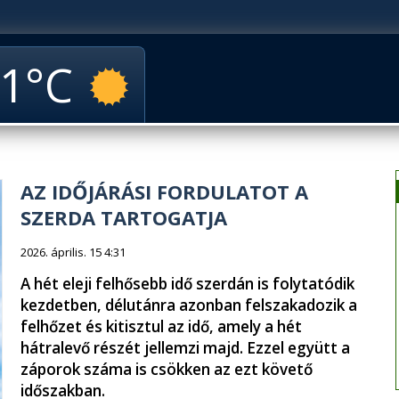
1
AZ IDŐJÁRÁSI FORDULATOT A
SZERDA TARTOGATJA
2026. április. 15 4:31
A hét eleji felhősebb idő szerdán is folytatódik
kezdetben, délutánra azonban felszakadozik a
felhőzet és kitisztul az idő, amely a hét
hátralevő részét jellemzi majd. Ezzel együtt a
záporok száma is csökken az ezt követő
időszakban.