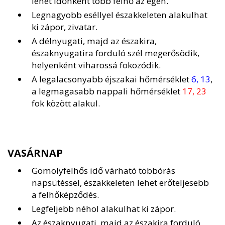
lehet időnként több felhő az égen.
Legnagyobb eséllyel északkeleten alakulhat
ki zápor, zivatar.
A délnyugati, majd az északira,
északnyugatira forduló szél megerősödik,
helyenként viharossá fokozódik.
A legalacsonyabb éjszakai hőmérséklet
6, 13
,
a legmagasabb nappali hőmérséklet
17, 23
fok között alakul.
VASÁRNAP
Gomolyfelhős idő várható többórás
napsütéssel, északkeleten lehet erőteljesebb
a felhőképződés.
Legfeljebb néhol alakulhat ki zápor.
Az északnyugati, majd az északira forduló