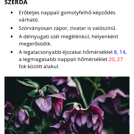
SZERDA
Erőteljes nappali gomolyfelhő-képződés
várható.
Szórványosan zápor, zivatar is valószínű.
A délnyugati szél megélénkül, helyenként
megerősödik.
A legalacsonyabb éjszakai hőmérséklet
8, 14
,
a legmagasabb nappali hőmérséklet
20, 27
fok között alakul.