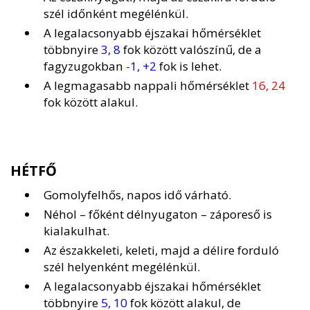
szél időnként megélénkül.
A legalacsonyabb éjszakai hőmérséklet
többnyire
3, 8
fok között valószínű, de a
fagyzugokban
-1, +2
fok is lehet.
A legmagasabb nappali hőmérséklet
16, 24
fok között alakul.
HÉTFŐ
Gomolyfelhős, napos idő várható.
Néhol – főként délnyugaton – záporeső is
kialakulhat.
Az északkeleti, keleti, majd a délire forduló
szél helyenként megélénkül.
A legalacsonyabb éjszakai hőmérséklet
többnyire
5, 10
fok között alakul, de