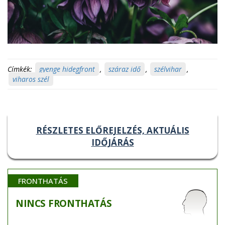
Címkék:
gyenge hidegfront
,
száraz idő
,
szélvihar
,
viharos szél
RÉSZLETES ELŐREJELZÉS, AKTUÁLIS
IDŐJÁRÁS
FRONTHATÁS
NINCS
FRONTHATÁS