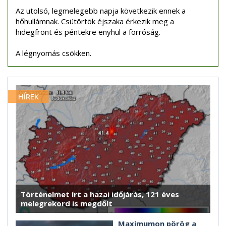
Az utolsó, legmelegebb napja következik ennek a
hőhullámnak. Csütörtök éjszaka érkezik meg a
hidegfront és péntekre enyhül a forróság.
A légnyomás csökken.
HÍREK
Történelmet írt a hazai időjárás, 121 éves
melegrekord is megdőlt
Maximumon pörög a