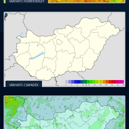
VÁRHATÓ HŐMÉRSÉKLET
VÁRHATÓ CSAPADÉK