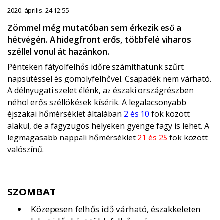
2020. április. 24 12:55
Zömmel még mutatóban sem érkezik eső a
hétvégén. A hidegfront erős, többfelé viharos
széllel vonul át hazánkon.
Pénteken fátyolfelhős időre számíthatunk szűrt
napsütéssel és gomolyfelhővel. Csapadék nem várható.
A délnyugati szelet élénk, az északi országrészben
néhol erős széllökések kísérik. A legalacsonyabb
éjszakai hőmérséklet általában
2 és 10
fok között
alakul, de a fagyzugos helyeken gyenge fagy is lehet. A
legmagasabb nappali hőmérséklet
21 és 25
fok között
valószínű.
SZOMBAT
Közepesen felhős idő várható, északkeleten