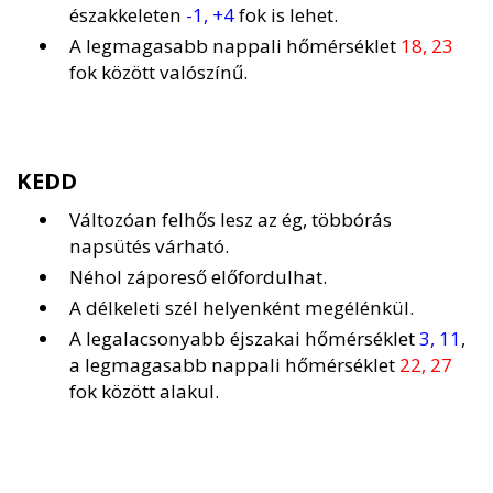
északkeleten
-1, +4
fok is lehet.
A legmagasabb nappali hőmérséklet
18, 23
fok között valószínű.
KEDD
Változóan felhős lesz az ég, többórás
napsütés várható.
Néhol záporeső előfordulhat.
A délkeleti szél helyenként megélénkül.
A legalacsonyabb éjszakai hőmérséklet
3, 11
,
a legmagasabb nappali hőmérséklet
22, 27
fok között alakul.