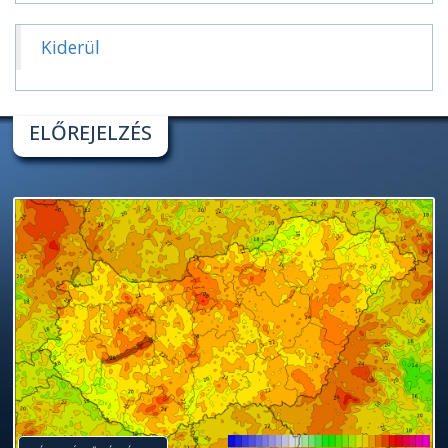
Kiderül
ELŐREJELZÉS