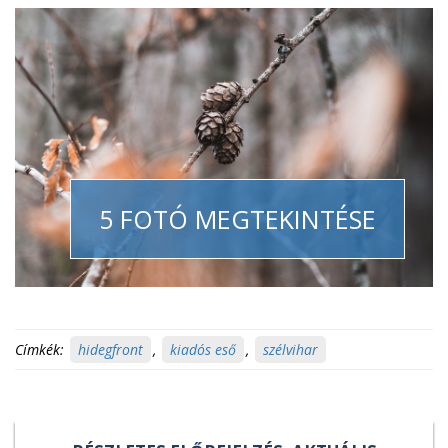
5 FOTÓ MEGTEKINTÉSE
Címkék:
hidegfront
,
kiadós eső
,
szélvihar