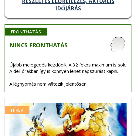
RÉSZLETES ELŐREJELZÉS, AKTUÁLIS
IDŐJÁRÁS
FRONTHATÁS
NINCS
FRONTHATÁS
Újabb melegedés kezdődik. A 32 fokos maximum is sok.
A déli órákban így is könnyen lehet napszúrást kapni.
A légnyomás nem változik jelentősen.
HÍREK