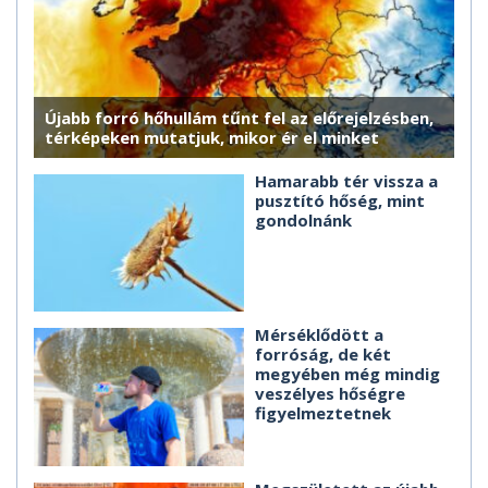
Újabb forró hőhullám tűnt fel az előrejelzésben,
térképeken mutatjuk, mikor ér el minket
Hamarabb tér vissza a
pusztító hőség, mint
gondolnánk
Mérséklődött a
forróság, de két
megyében még mindig
veszélyes hőségre
figyelmeztetnek