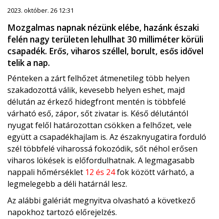
2023. október. 26 12:31
Mozgalmas napnak nézünk elébe, hazánk északi
felén nagy területen lehullhat 30 milliméter körüli
csapadék. Erős, viharos széllel, borult, esős idővel
telik a nap.
Pénteken a zárt felhőzet átmenetileg több helyen
szakadozottá válik, kevesebb helyen eshet, majd
délután az érkező hidegfront mentén is többfelé
várható eső, zápor, sőt zivatar is. Késő délutántól
nyugat felől határozottan csökken a felhőzet, vele
együtt a csapadékhajlam is. Az északnyugatira forduló
szél többfelé viharossá fokozódik, sőt néhol erősen
viharos lökések is előfordulhatnak. A legmagasabb
nappali hőmérséklet
12 és 24
fok között várható, a
legmelegebb a déli határnál lesz.
Az alábbi galériát megnyitva olvasható a következő
napokhoz tartozó előrejelzés.