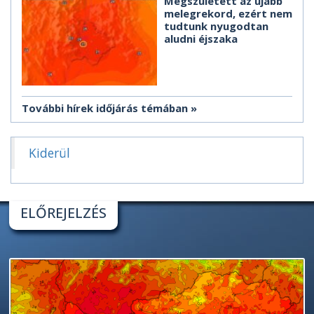
Megszületett az újabb
melegrekord, ezért nem
tudtunk nyugodtan
aludni éjszaka
További hírek időjárás témában
Kiderül
ELŐREJELZÉS