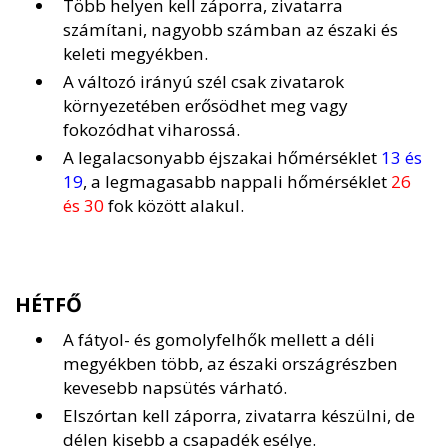
Több helyen kell záporra, zivatarra
számítani, nagyobb számban az északi és
keleti megyékben.
A változó irányú szél csak zivatarok
környezetében erősödhet meg vagy
fokozódhat viharossá.
A legalacsonyabb éjszakai hőmérséklet
13 és
19
, a legmagasabb nappali hőmérséklet
26
és 30
fok között alakul.
HÉTFŐ
A fátyol- és gomolyfelhők mellett a déli
megyékben több, az északi országrészben
kevesebb napsütés várható.
Elszórtan kell záporra, zivatarra készülni, de
délen kisebb a csapadék esélye.