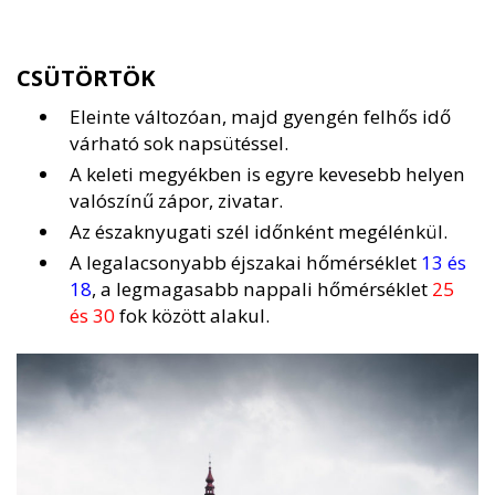
CSÜTÖRTÖK
Eleinte változóan, majd gyengén felhős idő
várható sok napsütéssel.
A keleti megyékben is egyre kevesebb helyen
valószínű zápor, zivatar.
Az északnyugati szél időnként megélénkül.
A legalacsonyabb éjszakai hőmérséklet
13 és
18
, a legmagasabb nappali hőmérséklet
25
és 30
fok között alakul.