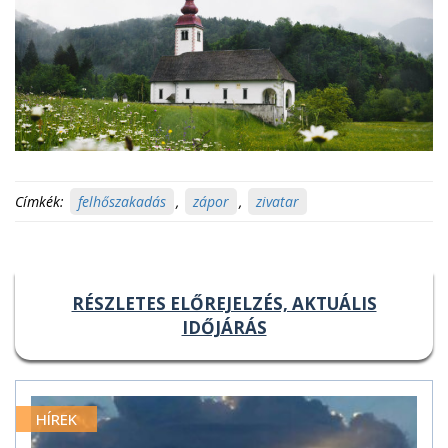
Címkék:
felhőszakadás
,
zápor
,
zivatar
RÉSZLETES ELŐREJELZÉS, AKTUÁLIS
IDŐJÁRÁS
HÍREK