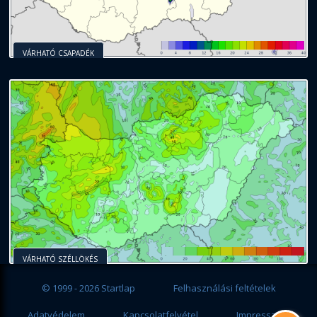
VÁRHATÓ CSAPADÉK
VÁRHATÓ SZÉLLÖKÉS
© 1999 - 2026 Startlap
Felhasználási feltételek
Adatvédelem
Kapcsolatfelvétel
Impresszum