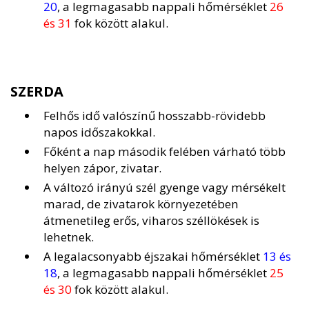
20
, a legmagasabb nappali hőmérséklet
26
és 31
fok között alakul.
SZERDA
Felhős idő valószínű hosszabb-rövidebb
napos időszakokkal.
Főként a nap második felében várható több
helyen zápor, zivatar.
A változó irányú szél gyenge vagy mérsékelt
marad, de zivatarok környezetében
átmenetileg erős, viharos széllökések is
lehetnek.
A legalacsonyabb éjszakai hőmérséklet
13 és
18
, a legmagasabb nappali hőmérséklet
25
és 30
fok között alakul.