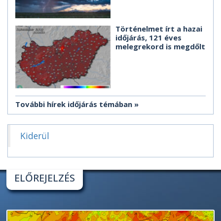
Történelmet írt a hazai
időjárás, 121 éves
melegrekord is megdőlt
További hírek időjárás témában
Kiderül
ELŐREJELZÉS