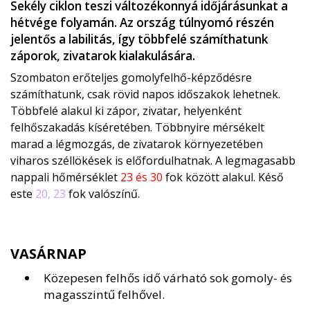
Sekély ciklon teszi változékonnyá időjárásunkat a
hétvége folyamán. Az ország túlnyomó részén
jelentős a labilitás, így többfelé számíthatunk
záporok, zivatarok kialakulására.
Szombaton erőteljes gomolyfelhő-képződésre
számíthatunk, csak rövid napos időszakok lehetnek.
Többfelé alakul ki zápor, zivatar, helyenként
felhőszakadás kíséretében. Többnyire mérsékelt
marad a légmozgás, de zivatarok környezetében
viharos széllökések is előfordulhatnak. A legmagasabb
nappali hőmérséklet
23 és 30
fok között alakul. Késő
este
20, 23
fok valószínű.
VASÁRNAP
Közepesen felhős idő várható sok gomoly- és
magasszintű felhővel.