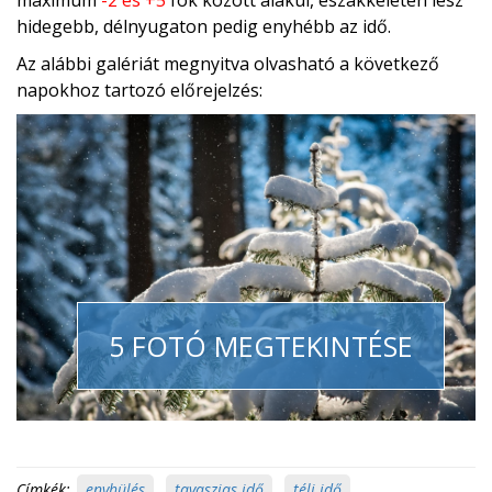
maximum
-2 és +5
fok között alakul, északkeleten lesz
hidegebb, délnyugaton pedig enyhébb az idő.
Az alábbi galériát megnyitva olvasható a következő
napokhoz tartozó előrejelzés:
5 FOTÓ MEGTEKINTÉSE
Címkék:
enyhülés
,
tavaszias idő
,
téli idő