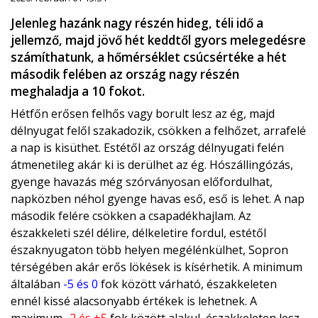
Jelenleg hazánk nagy részén hideg, téli idő a
jellemző, majd jövő hét keddtől gyors melegedésre
számíthatunk, a hőmérséklet csúcsértéke a hét
második felében az ország nagy részén
meghaladja a 10 fokot.
Hétfőn erősen felhős vagy borult lesz az ég, majd
délnyugat felől szakadozik, csökken a felhőzet, arrafelé
a nap is kisüthet. Estétől az ország délnyugati felén
átmenetileg akár ki is derülhet az ég. Hószállingózás,
gyenge havazás még szórványosan előfordulhat,
napközben néhol gyenge havas eső, eső is lehet. A nap
második felére csökken a csapadékhajlam. Az
északkeleti szél délire, délkeletire fordul, estétől
északnyugaton több helyen megélénkülhet, Sopron
térségében akár erős lökések is kísérhetik. A minimum
általában
-5 és 0
fok között várható, északkeleten
ennél kissé alacsonyabb értékek is lehetnek. A