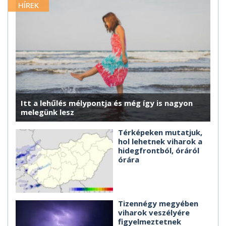
HÍREK
Itt a lehűlés mélypontja és még így is nagyon
melegünk lesz
Térképeken mutatjuk,
hol lehetnek viharok a
hidegfrontból, óráról
órára
Tizennégy megyében
viharok veszélyére
figyelmeztetnek