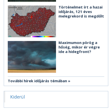
Történelmet írt a hazai
időjárás, 121 éves
melegrekord is megdőlt
Maximumon pörög a
hőség, mikor ér végre
ide a hidegfront?
További hírek időjárás témában
Kiderül