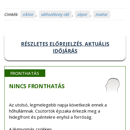
Címkék:
ciklon
,
változékony idő
,
zápor
,
zivatar
RÉSZLETES ELŐREJELZÉS, AKTUÁLIS
IDŐJÁRÁS
FRONTHATÁS
NINCS
FRONTHATÁS
Az utolsó, legmelegebb napja következik ennek a
hőhullámnak. Csütörtök éjszaka érkezik meg a
hidegfront és péntekre enyhül a forróság.
A légnyomás csökken.