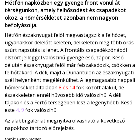
Hétfőn napközben egy gyenge front vonul át
térségünkön, amely felhősödést és csapadékot
okoz, a hőmérsékletet azonban nem nagyon
befolyásolja.
Hétfőn északnyugat felől megvastagszik a felhőzet,
ugyanakkor délelőtt keleten, délkeleten még több órás
szűrt napsütés is lehet. A frontális csapadékzónából
elszórt jelleggel valószínű gyenge eső, zápor. Késő
délután északnyugat felől már felszakadozik, csökken a
felhőtakaró. A déli, majd a Dunántúlon az északnyugati
szél helyenként megélénkülhet. A legmagasabb nappali
hőmérséklet általában
8 és 14
fok között alakul, de
északkeleten ennél hűvösebb idő valószínű. A déli
tájakon és a Fertő térségében lesz a legenyhébb. Késő
este
4, 9
fok valószínű.
Az alábbi galériát megnyitva olvasható a következő
napokhoz tartozó előrejelzés.
Fotók: Getty Images