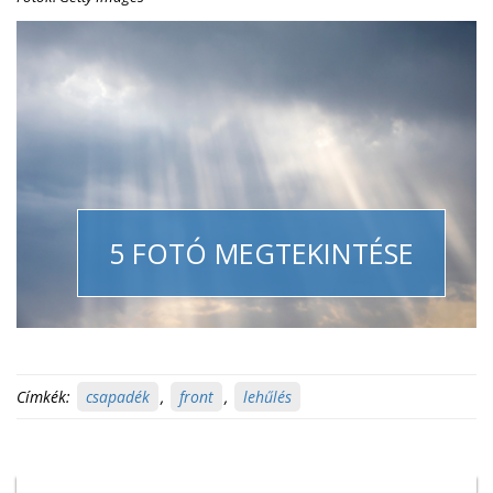
5 FOTÓ MEGTEKINTÉSE
Címkék:
csapadék
,
front
,
lehűlés