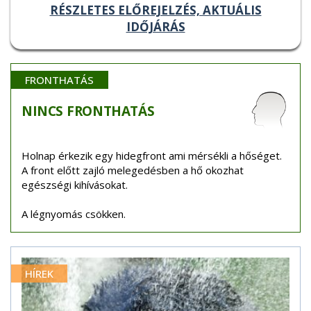
RÉSZLETES ELŐREJELZÉS, AKTUÁLIS
IDŐJÁRÁS
FRONTHATÁS
NINCS
FRONTHATÁS
Holnap érkezik egy hidegfront ami mérsékli a hőséget.
A front előtt zajló melegedésben a hő okozhat
egészségi kihívásokat.
A légnyomás csökken.
HÍREK