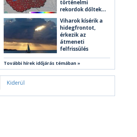
történelmi
rekordok dőltek
meg csütörtökön
Viharok kísérik a
hidegfrontot,
érkezik az
átmeneti
felfrissülés
További hírek időjárás témában
Kiderül