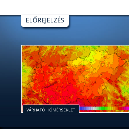
ELŐREJELZÉS
VÁRHATÓ HŐMÉRSÉKLET