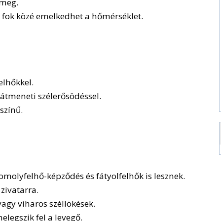
 meg.
fok közé emelkedhet a hőmérséklet.
elhőkkel.
 átmeneti szélerősödéssel.
színű.
omolyfelhő-képződés és fátyolfelhők is lesznek.
zivatarra.
agy viharos széllökések.
elegszik fel a levegő.