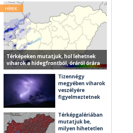
HÍREK
Térképeken mutatjuk, hol lehetnek
viharok a hidegfrontból, óráról órára
Tizennégy
megyében viharok
veszélyére
figyelmeztetnek
Térképgalériában
mutatjuk be,
milyen hihetetlen