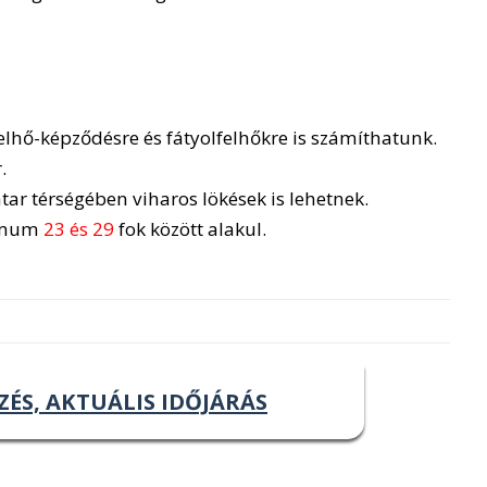
elhő-képződésre és fátyolfelhőkre is számíthatunk.
.
tar térségében viharos lökések is lehetnek.
imum
23 és 29
fok között alakul.
ZÉS, AKTUÁLIS IDŐJÁRÁS