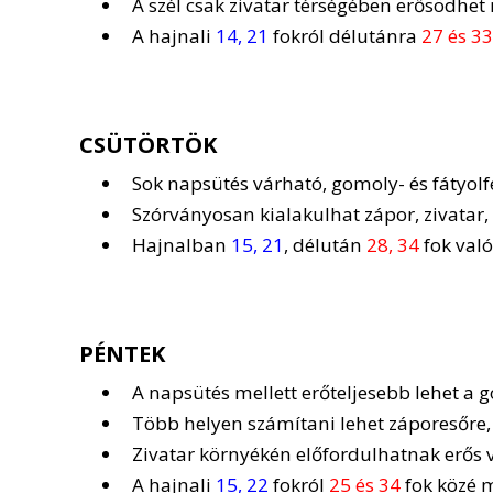
A szél csak zivatar térségében erősödhet
A hajnali
14, 21
fokról délutánra
27 és 33
CSÜTÖRTÖK
Sok napsütés várható, gomoly- és fátyolf
Szórványosan kialakulhat zápor, zivatar,
Hajnalban
15, 21
, délután
28, 34
fok való
PÉNTEK
A napsütés mellett erőteljesebb lehet a g
Több helyen számítani lehet záporesőre, 
Zivatar környékén előfordulhatnak erős v
A hajnali
15, 22
fokról
25 és 34
fok közé m