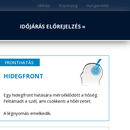
Időkép
Köpönyeg
HungaroMet
IDŐJÁRÁS ELŐREJELZÉS »
FRONTHATÁS
HIDEGFRONT
Egy hidegfront hatására mérséklődött a hőség.
Feltámadt a szél, ami csökkenti a hőérzetet.
A légnyomás emelkedik.