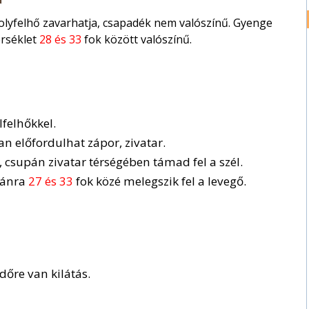
olyfelhő zavarhatja, csapadék nem valószínű. Gyenge
rséklet
28 és 33
fok között valószínű.
lfelhőkkel.
n előfordulhat zápor, zivatar.
csupán zivatar térségében támad fel a szél.
tánra
27 és 33
fok közé melegszik fel a levegő.
dőre van kilátás.