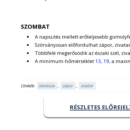
SZOMBAT
A napsütés mellett erőteljesebb gomolyf
Szórványosan előfordulhat zápor, zivatar
Többfelé megerősödik az északi szél, ziva
A minimum-hőmérséklet
13, 19
, a max
Címkék:
kánikula
,
zápor
,
zivatar
RÉSZLETES ELŐREJEL