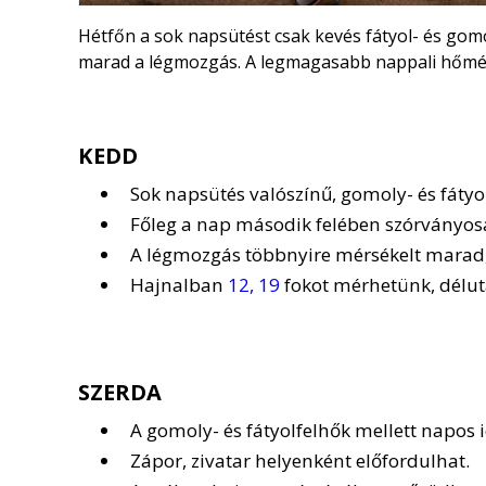
Hétfőn a sok napsütést csak kevés fátyol- és gom
marad a légmozgás. A legmagasabb nappali hőmé
KEDD
Sok napsütés valószínű, gomoly- és fátyo
Főleg a nap második felében szórványosa
A légmozgás többnyire mérsékelt marad, 
Hajnalban
12, 19
fokot mérhetünk, délu
SZERDA
A gomoly- és fátyolfelhők mellett napos i
Zápor, zivatar helyenként előfordulhat.