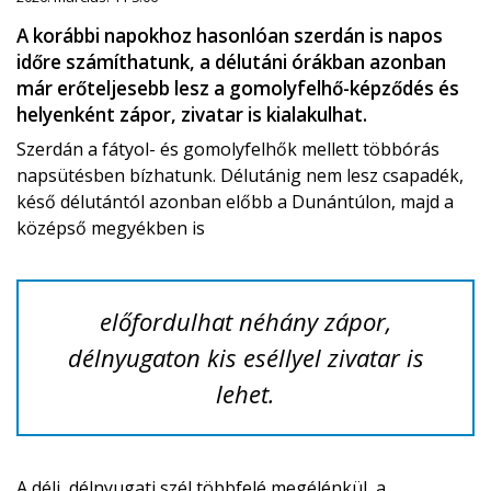
A korábbi napokhoz hasonlóan szerdán is napos
időre számíthatunk, a délutáni órákban azonban
már erőteljesebb lesz a gomolyfelhő-képződés és
helyenként zápor, zivatar is kialakulhat.
Szerdán a fátyol- és gomolyfelhők mellett többórás
napsütésben bízhatunk. Délutánig nem lesz csapadék,
késő délutántól azonban előbb a Dunántúlon, majd a
középső megyékben is
előfordulhat néhány zápor,
délnyugaton kis eséllyel zivatar is
lehet.
A déli, délnyugati szél többfelé megélénkül, a