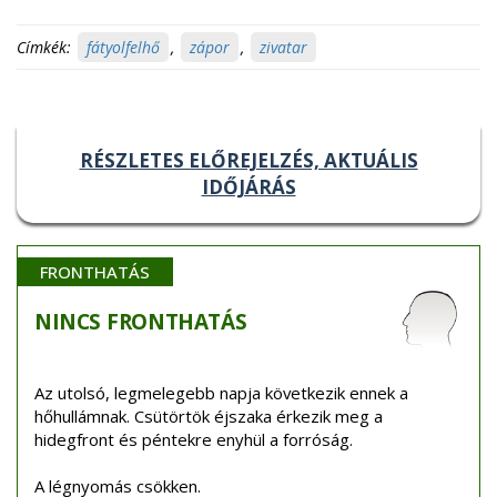
Címkék:
fátyolfelhő
,
zápor
,
zivatar
RÉSZLETES ELŐREJELZÉS, AKTUÁLIS
IDŐJÁRÁS
FRONTHATÁS
NINCS
FRONTHATÁS
Az utolsó, legmelegebb napja következik ennek a
hőhullámnak. Csütörtök éjszaka érkezik meg a
hidegfront és péntekre enyhül a forróság.
A légnyomás csökken.