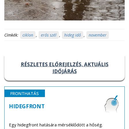
Címkék:
ciklon
,
erős szél
,
hideg idő
,
november
RÉSZLETES ELŐREJELZÉS, AKTUÁLIS
IDŐJÁRÁS
FRONTHATÁS
HIDEGFRONT
Egy hidegfront hatására mérséklődött a hőség.