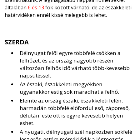
számíthatunk. A legmagasabb nappali hőmérséklet
általában
6 és 13
fok között várható, de az északkeleti
határvidéken ennél kissé melegebb is lehet.
SZERDA
Délnyugat felől egyre többfelé csökken a
felhőzet, és az ország nagyobb részén
változóan felhős idő várható több-kevesebb
napsütéssel.
Az északi, északkeleti megyékben
ugyanakkor estig sok maradhat a felhő.
Eleinte az ország északi, északkeleti felén,
harmadán többfelé előfordul eső, záporeső,
délután, este ott is egyre kevesebb helyen
eshet.
A nyugati, délnyugati szél napközben sokfelé
lesz erős, estére mérséklődik a légmozgás.