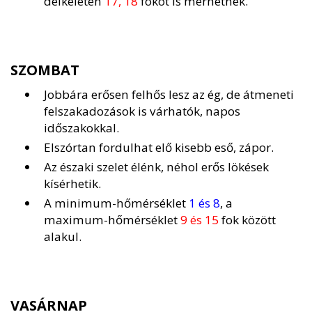
délkeleten
17, 18
fokot is mérhetnek.
SZOMBAT
Jobbára erősen felhős lesz az ég, de átmeneti
felszakadozások is várhatók, napos
időszakokkal.
Elszórtan fordulhat elő kisebb eső, zápor.
Az északi szelet élénk, néhol erős lökések
kísérhetik.
A minimum-hőmérséklet
1 és 8
, a
maximum-hőmérséklet
9 és 15
fok között
alakul.
VASÁRNAP