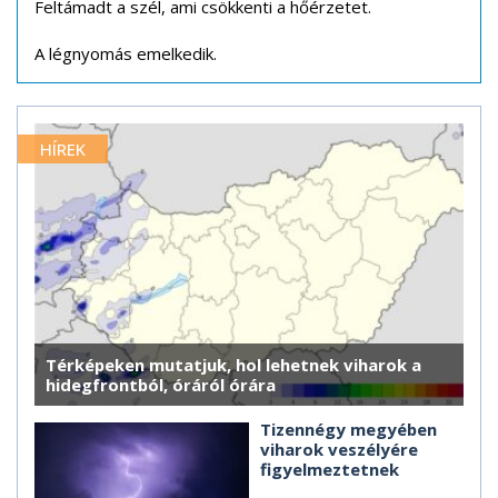
Feltámadt a szél, ami csökkenti a hőérzetet.
A légnyomás emelkedik.
HÍREK
Térképeken mutatjuk, hol lehetnek viharok a
hidegfrontból, óráról órára
Tizennégy megyében
viharok veszélyére
figyelmeztetnek