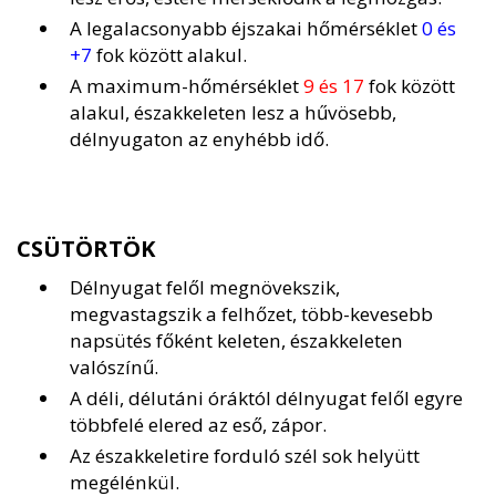
A legalacsonyabb éjszakai hőmérséklet
0 és
+7
fok között alakul.
A maximum-hőmérséklet
9 és 17
fok között
alakul, északkeleten lesz a hűvösebb,
délnyugaton az enyhébb idő.
CSÜTÖRTÖK
Délnyugat felől megnövekszik,
megvastagszik a felhőzet, több-kevesebb
napsütés főként keleten, északkeleten
valószínű.
A déli, délutáni óráktól délnyugat felől egyre
többfelé elered az eső, zápor.
Az északkeletire forduló szél sok helyütt
megélénkül.