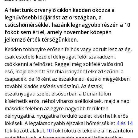
A felettünk örvénylő ciklon kedden okozza a
leghűvösebb időjárást az országban, a
csúcshőmérséklet hazánk legnagyobb részén a 10
fokot sem éri el, amely november közepén
jellemző érték térségünkben.
Kedden többnyire erősen felhős vagy borult lesz az ég,
csak estefelé kezd el délnyugat felől szakadozni,
csökkenni a felhőzet. Reggel még sokfelé valószínű
eső, majd délelőtt Szerbia irányából elkezd szűnni a
csapadék, de főként az északkeleti, északi megyékben
további kiadós esőzés valószínű. Az északi,
északnyugati szelet elsősorban a Dunántúlon
kísérhetik erős, néhol viharos széllökések, majd a nap
második felében az egyre nagyobb területen
délnyugatira, nyugatira forduló szelet kísérhetik erős
lökések. A legalacsonyabb éjszakai hőmérséklet
4 és 14
fok között alakul,
10
fok fölötti értékekre a Tiszántúlon