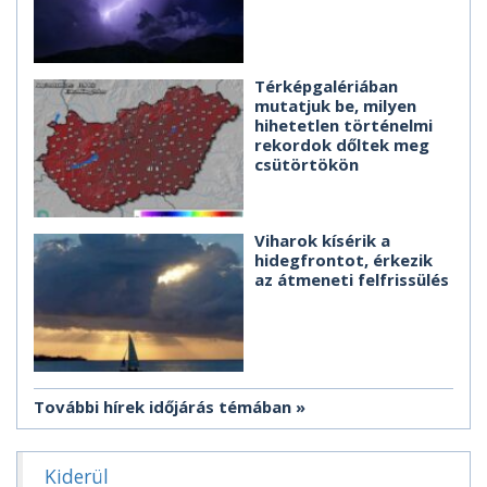
Térképgalériában
mutatjuk be, milyen
hihetetlen történelmi
rekordok dőltek meg
csütörtökön
Viharok kísérik a
hidegfrontot, érkezik
az átmeneti felfrissülés
További hírek időjárás témában
Kiderül