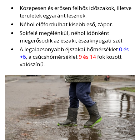
Közepesen és erősen felhős időszakok, illetve
területek egyaránt lesznek.
Néhol előfordulhat kisebb eső, zápor.
Sokfelé megélénkül, néhol időnként
megerősödik az északi, északnyugati szél.
A legalacsonyabb éjszakai hőmérséklet
0 és
+6
, a csúcshőmérséklet
9 és 14
fok között
valószínű.