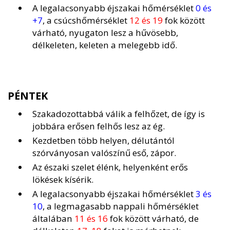
A legalacsonyabb éjszakai hőmérséklet
0 és
+7
, a csúcshőmérséklet
12 és 19
fok között
várható, nyugaton lesz a hűvösebb,
délkeleten, keleten a melegebb idő.
PÉNTEK
Szakadozottabbá válik a felhőzet, de így is
jobbára erősen felhős lesz az ég.
Kezdetben több helyen, délutántól
szórványosan valószínű eső, zápor.
Az északi szelet élénk, helyenként erős
lökések kísérik.
A legalacsonyabb éjszakai hőmérséklet
3 és
10
, a legmagasabb nappali hőmérséklet
általában
11 és 16
fok között várható, de