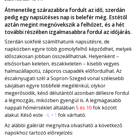
Átmenetileg szárazabbra fordult az idő, szerdán
pedig egy napsütéses nap is belefér még. Estétől
aztán megint megnövekszik a felhőzet, és a hét
további részében izgalmasabbra fordul az időjárás.
Szerdán sokfelé számíthatunk napsütésre, de
napközben egyre több gomolyfelhő képződhet, melyek
időszakosan jobban összeállhatnak. Helyenként –
elsősorban keleten, északkeleten – kisebb vegyes
halmazállapotú, záporos csapadék előfordulhat. Az
északnyugati szél a Sopron-Szeged vonal szélesebb
sávjában egyre többfelé megélénkül, olykor
megerősödik, késő délutántól azonban déliesre fordul
a légmozgás, miközben gyengül is. A legmagasabb
nappali hőmérséklet általában
5 és 10
fok között
alakul. Késő este
-4, +1
fok várható.
Az alábbi galériát megnyitva olvasható a következő
napokhoz tartozó előrejelzés: