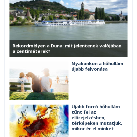
Rekordmélyen a Duna: mit jelentenek valójában
a centiméterek?
Nyakunkon a hőhullám
újabb felvonása
Újabb forró hőhullám
tűnt fel az
előrejelzésben,
térképeken mutatjuk,
mikor ér el minket