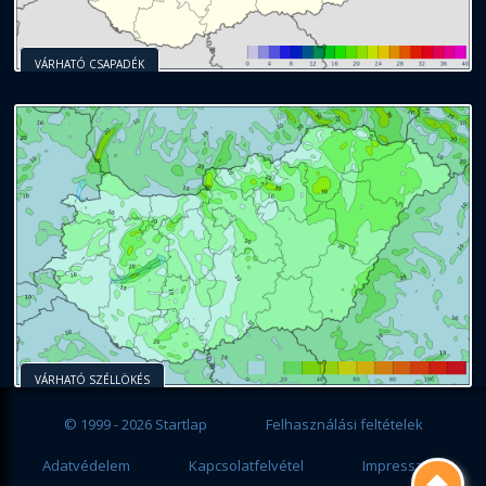
VÁRHATÓ CSAPADÉK
VÁRHATÓ SZÉLLÖKÉS
© 1999 - 2026 Startlap
Felhasználási feltételek
Adatvédelem
Kapcsolatfelvétel
Impresszum
