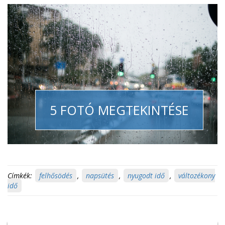
5 FOTÓ MEGTEKINTÉSE
Címkék:
felhősödés
,
napsütés
,
nyugodt idő
,
változékony
idő