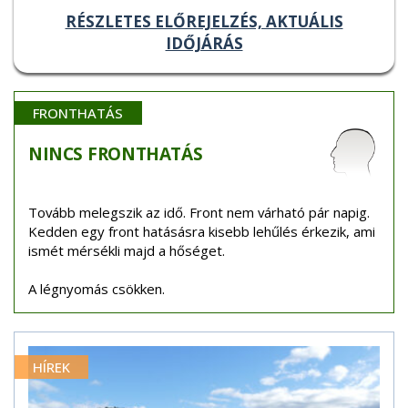
RÉSZLETES ELŐREJELZÉS, AKTUÁLIS
IDŐJÁRÁS
FRONTHATÁS
NINCS
FRONTHATÁS
Tovább melegszik az idő. Front nem várható pár napig.
Kedden egy front hatásásra kisebb lehűlés érkezik, ami
ismét mérsékli majd a hőséget.
A légnyomás csökken.
HÍREK