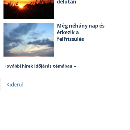
délután
Még néhány nap és
érkezik a
felfrissülés
További hírek időjárás témában
Kiderül