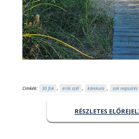
Címkék:
30 fok
,
erős szél
,
kánikula
,
sok napsütés
RÉSZLETES ELŐREJEL