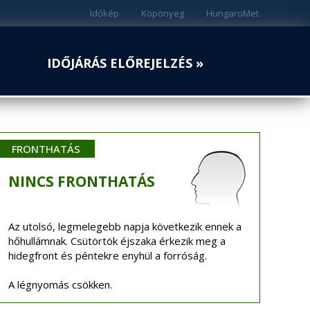
Időkép
Köpönyeg
HungaroMet
IDŐJÁRÁS ELŐREJELZÉS »
FRONTHATÁS
NINCS
FRONTHATÁS
Az utolsó, legmelegebb napja következik ennek a
hőhullámnak. Csütörtök éjszaka érkezik meg a
hidegfront és péntekre enyhül a forróság.
A légnyomás csökken.