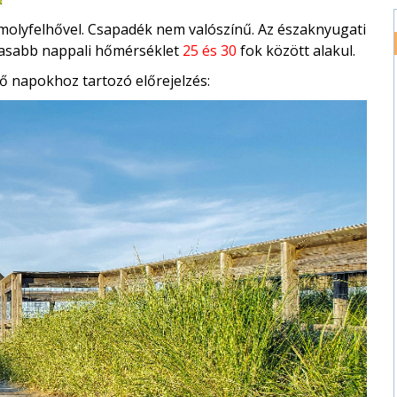
molyfelhővel. Csapadék nem valószínű. Az északnyugati
gasabb nappali hőmérséklet
25 és 30
fok között alakul.
ő napokhoz tartozó előrejelzés: