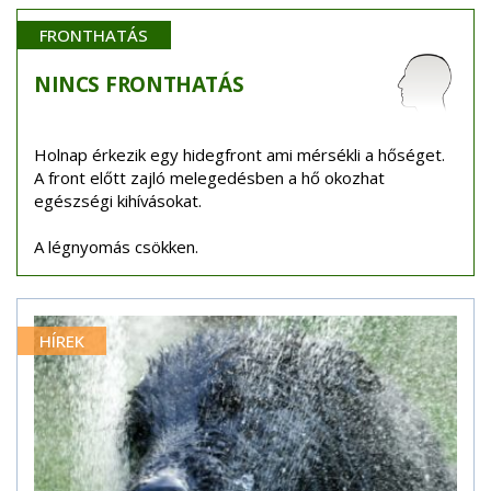
FRONTHATÁS
NINCS
FRONTHATÁS
Holnap érkezik egy hidegfront ami mérsékli a hőséget.
A front előtt zajló melegedésben a hő okozhat
egészségi kihívásokat.
A légnyomás csökken.
HÍREK