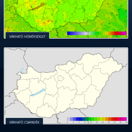
VÁRHATÓ HŐMÉRSÉKLET
VÁRHATÓ CSAPADÉK