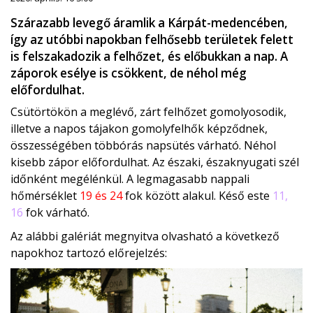
Szárazabb levegő áramlik a Kárpát-medencében,
így az utóbbi napokban felhősebb területek felett
is felszakadozik a felhőzet, és előbukkan a nap. A
záporok esélye is csökkent, de néhol még
előfordulhat.
Csütörtökön a meglévő, zárt felhőzet gomolyosodik,
illetve a napos tájakon gomolyfelhők képződnek,
összességében többórás napsütés várható. Néhol
kisebb zápor előfordulhat. Az északi, északnyugati szél
időnként megélénkül. A legmagasabb nappali
hőmérséklet
19 és 24
fok között alakul. Késő este
11,
16
fok várható.
Az alábbi galériát megnyitva olvasható a következő
napokhoz tartozó előrejelzés: