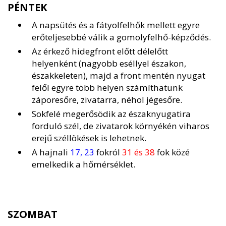
PÉNTEK
A napsütés és a fátyolfelhők mellett egyre
erőteljesebbé válik a gomolyfelhő-képződés.
Az érkező hidegfront előtt délelőtt
helyenként (nagyobb eséllyel északon,
északkeleten), majd a front mentén nyugat
felől egyre több helyen számíthatunk
záporesőre, zivatarra, néhol jégesőre.
Sokfelé megerősödik az északnyugatira
forduló szél, de zivatarok környékén viharos
erejű széllökések is lehetnek.
A hajnali
17, 23
fokról
31 és 38
fok közé
emelkedik a hőmérséklet.
SZOMBAT