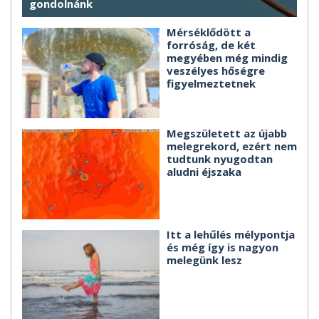
gondolnánk
Mérséklődött a
forróság, de két
megyében még mindig
veszélyes hőségre
figyelmeztetnek
Megszületett az újabb
melegrekord, ezért nem
tudtunk nyugodtan
aludni éjszaka
Itt a lehűlés mélypontja
és még így is nagyon
melegünk lesz