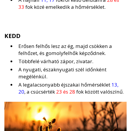
33
fok közé emelkedik a hőmérséklet.
KEDD
Erősen felhős lesz az ég, majd csökken a
felhőzet, és gomolyfelhők képződnek.
Többfelé várható zápor, zivatar.
A nyugati, északnyugati szél időnként
megélénkül.
A legalacsonyabb éjszakai hőmérséklet
13,
20
, a csúcsérték
23 és 28
fok között valószínű.