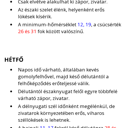
Csak elvétve alakulhat ki zápor, zivatar.
Az északi szelet élénk, helyenként erős
lökések kísérik.
A minimum-hőmérséklet
12, 19
, a csúcsérték
26 és 31
fok között valószínű.
HÉTFŐ
Napos idő várható, általában kevés
gomolyfelhővel, majd késő délutántól a
felhőképződés erőteljessé válik.
Délutántól északnyugat felől egyre többfelé
várható zápor, zivatar.
A délnyugati szél időnként megélénkül, de
zivatarok környezetében erős, viharos
széllökések is lehetnek.
A hajnali
11, 17
fokról késő délutánra
28 és