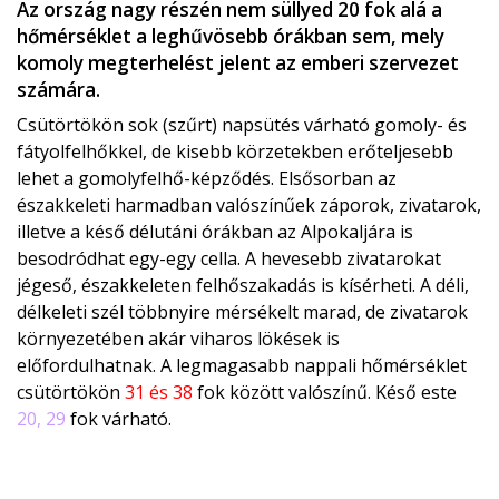
Az ország nagy részén nem süllyed 20 fok alá a
hőmérséklet a leghűvösebb órákban sem, mely
komoly megterhelést jelent az emberi szervezet
számára.
Csütörtökön sok (szűrt) napsütés várható gomoly- és
fátyolfelhőkkel, de kisebb körzetekben erőteljesebb
lehet a gomolyfelhő-képződés. Elsősorban az
északkeleti harmadban valószínűek záporok, zivatarok,
illetve a késő délutáni órákban az Alpokaljára is
besodródhat egy-egy cella. A hevesebb zivatarokat
jégeső, északkeleten felhőszakadás is kísérheti. A déli,
délkeleti szél többnyire mérsékelt marad, de zivatarok
környezetében akár viharos lökések is
előfordulhatnak. A legmagasabb nappali hőmérséklet
csütörtökön
31 és 38
fok között valószínű. Késő este
20, 29
fok várható.