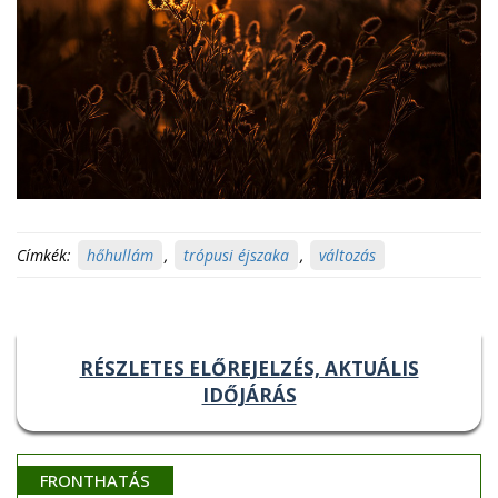
Címkék:
hőhullám
,
trópusi éjszaka
,
változás
RÉSZLETES ELŐREJELZÉS, AKTUÁLIS
IDŐJÁRÁS
FRONTHATÁS