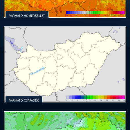
VÁRHATÓ HŐMÉRSÉKLET
VÁRHATÓ CSAPADÉK